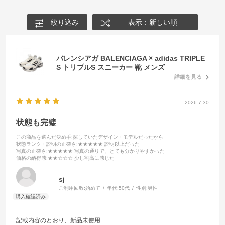
絞り込み
表示：新しい順
バレンシアガ BALENCIAGA × adidas TRIPLE
S トリプルS スニーカー 靴 メンズ
詳細を見る
2026.7.30
状態も完璧
この商品を選んだ決め手
:探していたデザイン・モデルだったから
状態ランク・説明の正確さ
:★★★★★ 説明以上だった
写真の正確さ
:★★★★★ 写真の通りで、とても分かりやすかった
価格の納得感
:★★☆☆☆ 少し割高に感じた
sj
ご利用回数:
始めて
年代:
50代
性別:
男性
記載内容のとおり、新品未使用