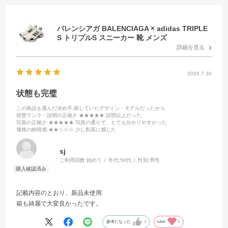
バレンシアガ BALENCIAGA × adidas TRIPLE
S トリプルS スニーカー 靴 メンズ
詳細を見る
2026.7.30
状態も完璧
この商品を選んだ決め手
:探していたデザイン・モデルだったから
状態ランク・説明の正確さ
:★★★★★ 説明以上だった
写真の正確さ
:★★★★★ 写真の通りで、とても分かりやすかった
価格の納得感
:★★☆☆☆ 少し割高に感じた
sj
ご利用回数:
始めて
年代:
50代
性別:
男性
記載内容のとおり、新品未使用
箱も綺麗で大変良かったです。
参考になった
1
Like!
0