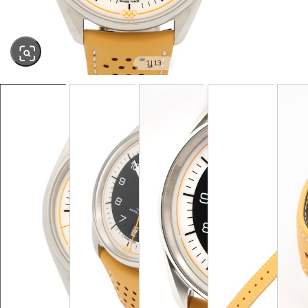
1
|
13
SOLD OUT