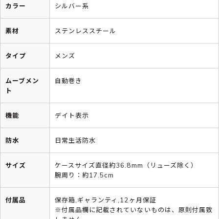
カラー
シルバー系
素材
ステンレススチール
タイプ
メンズ
ムーブメン
自動巻き
ト
機能
デイト表示
防水
日常生活防水
サイズ
ケースサイズ直径約36.8mm（リューズ除く）
腕周り：約17.5cm
付属品
保存箱,ギャランティ,12ヶ月保証
※付属品欄に記載されていないものは、原則付属致