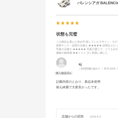
バレンシアガ BALENCIA
状態も完璧
この商品を選んだ決め手
:探していたデザイン・モ
状態ランク・説明の正確さ
:★★★★★ 説明以上だ
写真の正確さ
:★★★★★ 写真の通りで、とても分
価格の納得感
:★★☆☆☆ 少し割高に感じた
sj
ご利用回数:
始めて
年代:
50代
記載内容のとおり、新品未使用
箱も綺麗で大変良かったです。
店舗からの回答
2026.8.3