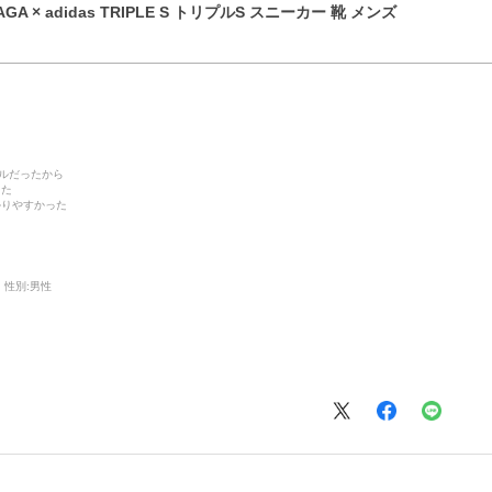
GA × adidas TRIPLE S トリプルS スニーカー 靴 メンズ
デルだったから
った
かりやすかった
性別:
男性