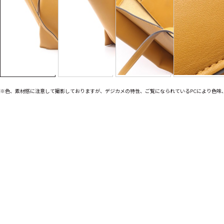
※色、素材感に注意して撮影しておりますが、デジカメの特性、ご覧になられているPCにより色味