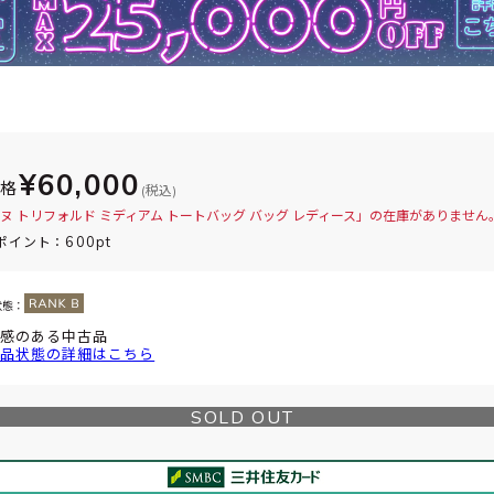
¥60,000
価格
(税込)
ヌ トリフォルド ミディアム トートバッグ バッグ レディース」の在庫がありません
600pt
ポイント：
状態：
感のある中古品
品状態の詳細はこちら
SOLD OUT