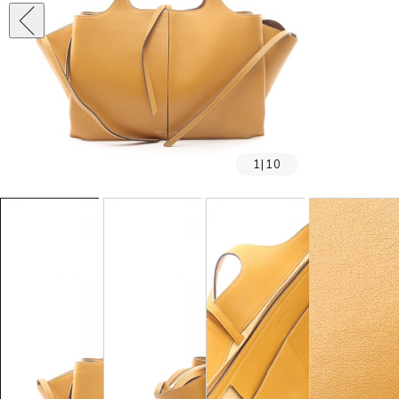
1
|
10
SOLD OUT