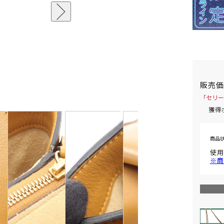
販売
「セリー
獲得
商品
使用
※商