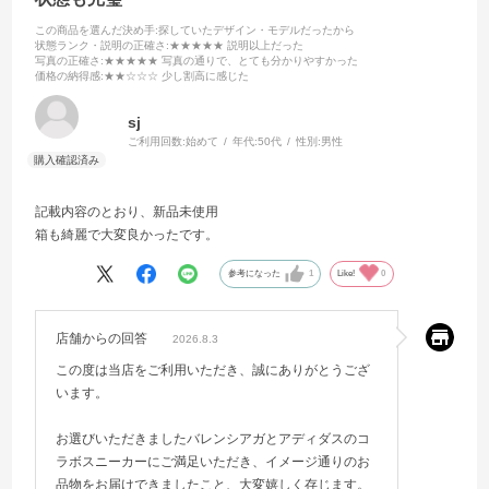
この商品を選んだ決め手
:探していたデザイン・モデルだったから
状態ランク・説明の正確さ
:★★★★★ 説明以上だった
写真の正確さ
:★★★★★ 写真の通りで、とても分かりやすかった
価格の納得感
:★★☆☆☆ 少し割高に感じた
sj
ご利用回数:
始めて
年代:
50代
性別:
男性
記載内容のとおり、新品未使用
箱も綺麗で大変良かったです。
参考になった
1
Like!
0
店舗からの回答
2026.8.3
この度は当店をご利用いただき、誠にありがとうござ
います。
お選びいただきましたバレンシアガとアディダスのコ
ラボスニーカーにご満足いただき、イメージ通りのお
品物をお届けできましたこと、大変嬉しく存じます。