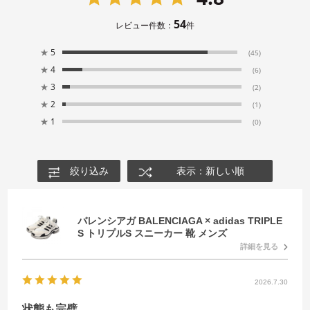
54
レビュー件数：
件
★
5
(45)
★
4
(6)
★
3
(2)
★
2
(1)
★
1
(0)
絞り込み
表示：新しい順
バレンシアガ BALENCIAGA × adidas TRIPLE
S トリプルS スニーカー 靴 メンズ
詳細を見る
2026.7.30
状態も完璧