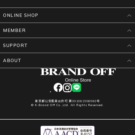
ONLINE SHOP
MEMBER
SUPPORT
ABOUT
facebook
instagram
LINE
東京都公安委員会許可 第301061906960号
© K-Brand Off Co.,Ltd. All Rights Reserved.