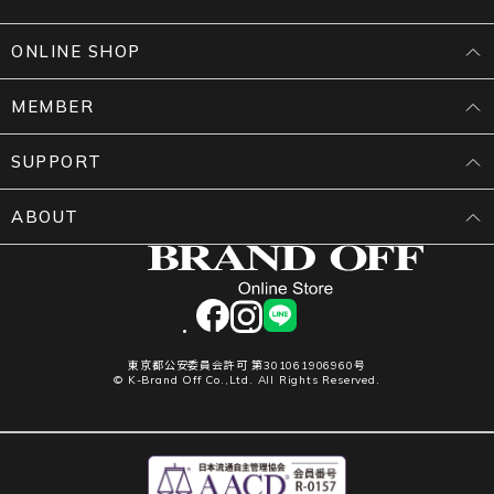
ONLINE SHOP
MEMBER
SUPPORT
ABOUT
facebook
instagram
LINE
東京都公安委員会許可 第301061906960号
© K-Brand Off Co.,Ltd. All Rights Reserved.