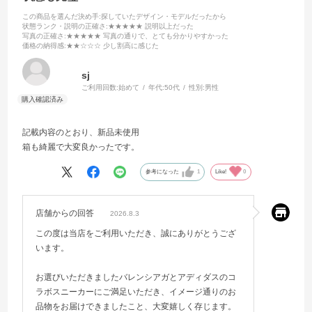
この商品を選んだ決め手
:探していたデザイン・モデルだったから
状態ランク・説明の正確さ
:★★★★★ 説明以上だった
写真の正確さ
:★★★★★ 写真の通りで、とても分かりやすかった
価格の納得感
:★★☆☆☆ 少し割高に感じた
sj
ご利用回数:
始めて
年代:
50代
性別:
男性
記載内容のとおり、新品未使用
箱も綺麗で大変良かったです。
参考になった
1
Like!
0
店舗からの回答
2026.8.3
この度は当店をご利用いただき、誠にありがとうござ
います。
お選びいただきましたバレンシアガとアディダスのコ
ラボスニーカーにご満足いただき、イメージ通りのお
品物をお届けできましたこと、大変嬉しく存じます。