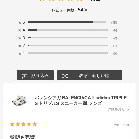
54
レビュー件数：
件
★
5
(45)
★
4
(6)
★
3
(2)
★
2
(1)
★
1
(0)
絞り込み
表示：新しい順
バレンシアガ BALENCIAGA × adidas TRIPLE
S トリプルS スニーカー 靴 メンズ
詳細を見る
2026.7.30
状態も完璧