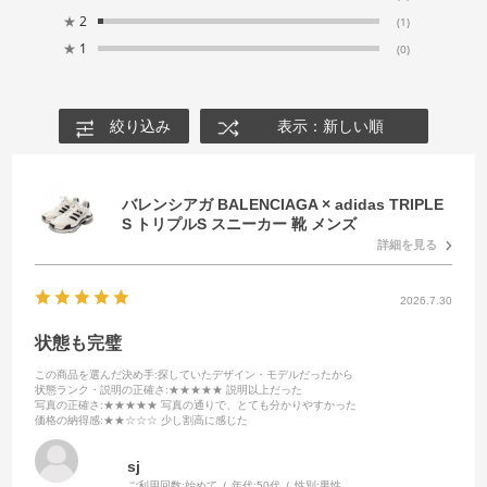
★
2
(1)
★
1
(0)
絞り込み
表示：新しい順
バレンシアガ BALENCIAGA × adidas TRIPLE
S トリプルS スニーカー 靴 メンズ
詳細を見る
2026.7.30
状態も完璧
この商品を選んだ決め手
:探していたデザイン・モデルだったから
状態ランク・説明の正確さ
:★★★★★ 説明以上だった
写真の正確さ
:★★★★★ 写真の通りで、とても分かりやすかった
価格の納得感
:★★☆☆☆ 少し割高に感じた
sj
ご利用回数:
始めて
年代:
50代
性別:
男性