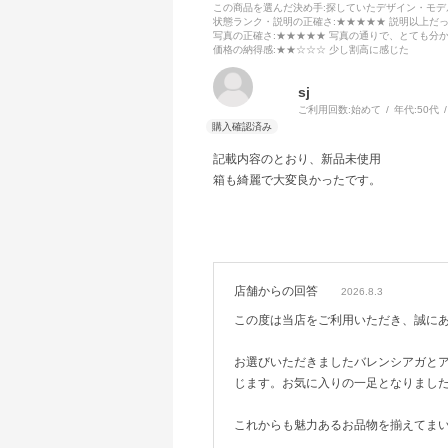
この商品を選んだ決め手
:探していたデザイン・モ
状態ランク・説明の正確さ
:★★★★★ 説明以上だ
写真の正確さ
:★★★★★ 写真の通りで、とても分
価格の納得感
:★★☆☆☆ 少し割高に感じた
sj
ご利用回数:
始めて
年代:
50代
記載内容のとおり、新品未使用
箱も綺麗で大変良かったです。
店舗からの回答
2026.8.3
この度は当店をご利用いただき、誠に
お選びいただきましたバレンシアガと
じます。お気に入りの一足となりまし
これからも魅力あるお品物を揃えてま