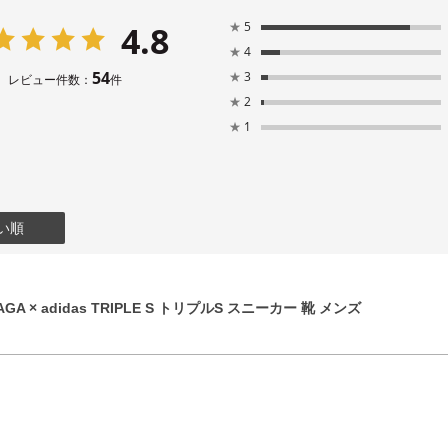
4.8
★
5
★
4
54
★
3
レビュー件数：
件
★
2
★
1
い順
GA × adidas TRIPLE S トリプルS スニーカー 靴 メンズ