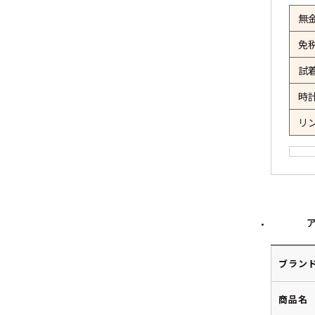
無
免
試
時
リ
ブラン
商品名