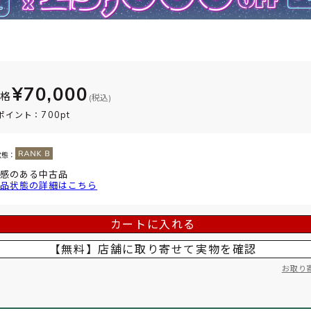
¥70,000
価格
(税込)
700pt
ポイント：
状態：
感のある中古品
品状態の詳細はこちら
カートに入れる
【無料】店舗に取り寄せて
実物を確認
お取り