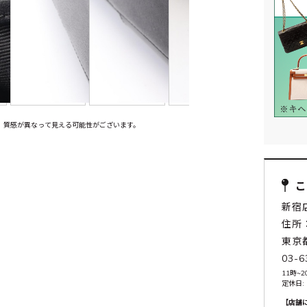
、質感が異なって見える可能性がございます。
新宿
住所：
東京
03-6
11時~2
定休日:
【店舗