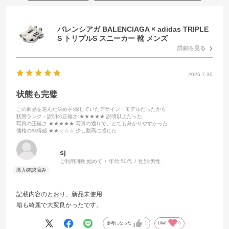
バレンシアガ BALENCIAGA × adidas TRIPLE
S トリプルS スニーカー 靴 メンズ
詳細を見る
2026.7.30
状態も完璧
この商品を選んだ決め手
:探していたデザイン・モデルだったから
状態ランク・説明の正確さ
:★★★★★ 説明以上だった
写真の正確さ
:★★★★★ 写真の通りで、とても分かりやすかった
価格の納得感
:★★☆☆☆ 少し割高に感じた
sj
ご利用回数:
始めて
年代:
50代
性別:
男性
記載内容のとおり、新品未使用
箱も綺麗で大変良かったです。
参考になった
1
Like!
0