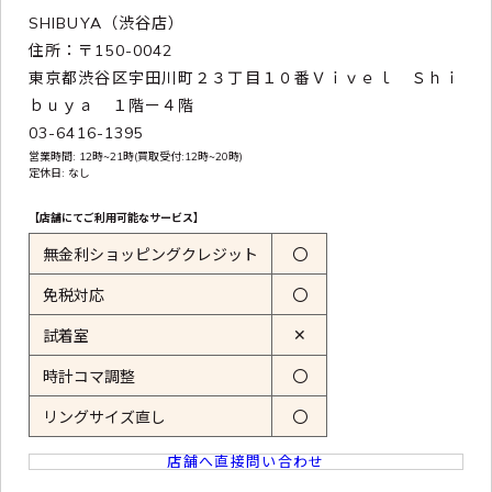
SHIBUYA（渋谷店）
住所：〒150-0042
東京都渋谷区宇田川町２３丁目１０番Ｖｉｖｅｌ Ｓｈｉ
ｂｕｙａ １階ー４階
03-6416-1395
営業時間: 12時~21時(買取受付:12時~20時)
定休日: なし
【店舗にてご利用可能なサービス】
無金利ショッピングクレジット
〇
免税対応
〇
✕
試着室
時計コマ調整
〇
リングサイズ直し
〇
店舗へ直接問い合わせ