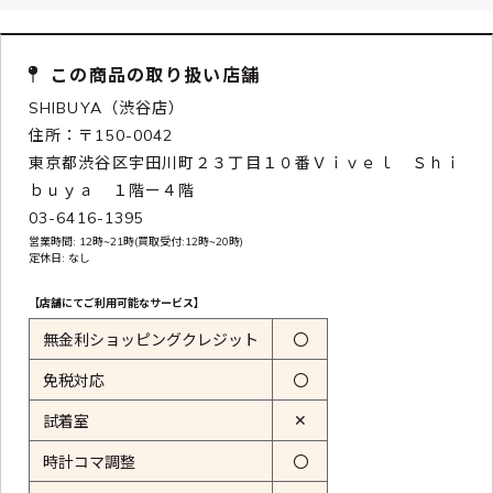
この商品の取り扱い店舗
SHIBUYA（渋谷店）
住所：〒150-0042
東京都渋谷区宇田川町２３丁目１０番Ｖｉｖｅｌ Ｓｈｉ
ｂｕｙａ １階ー４階
03-6416-1395
営業時間: 12時~21時(買取受付:12時~20時)
定休日: なし
【店舗にてご利用可能なサービス】
無金利ショッピングクレジット
〇
免税対応
〇
✕
試着室
時計コマ調整
〇