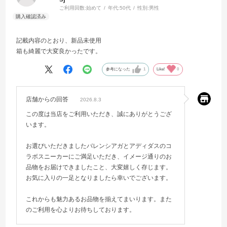
ご利用回数:
始めて
年代:
50代
性別:
男性
記載内容のとおり、新品未使用
箱も綺麗で大変良かったです。
参考になった
1
Like!
0
店舗からの回答
2026.8.3
この度は当店をご利用いただき、誠にありがとうござ
います。
お選びいただきましたバレンシアガとアディダスのコ
ラボスニーカーにご満足いただき、イメージ通りのお
品物をお届けできましたこと、大変嬉しく存じます。
お気に入りの一足となりましたら幸いでございます。
これからも魅力あるお品物を揃えてまいります。また
のご利用を心よりお待ちしております。