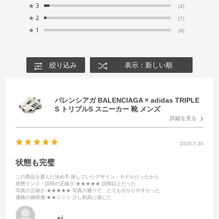
★
3
(2)
★
2
(1)
★
1
(0)
絞り込み
表示：新しい順
バレンシアガ BALENCIAGA × adidas TRIPLE
S トリプルS スニーカー 靴 メンズ
詳細を見る
2026.7.30
状態も完璧
この商品を選んだ決め手
:探していたデザイン・モデルだったから
状態ランク・説明の正確さ
:★★★★★ 説明以上だった
写真の正確さ
:★★★★★ 写真の通りで、とても分かりやすかった
価格の納得感
:★★☆☆☆ 少し割高に感じた
sj