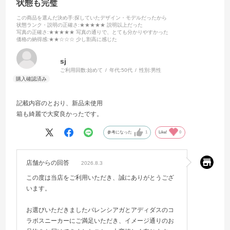
状態も完璧
この商品を選んだ決め手
:探していたデザイン・モデルだったから
状態ランク・説明の正確さ
:★★★★★ 説明以上だった
写真の正確さ
:★★★★★ 写真の通りで、とても分かりやすかった
価格の納得感
:★★☆☆☆ 少し割高に感じた
sj
ご利用回数:
始めて
年代:
50代
性別:
男性
記載内容のとおり、新品未使用
箱も綺麗で大変良かったです。
参考になった
1
Like!
0
店舗からの回答
2026.8.3
この度は当店をご利用いただき、誠にありがとうござ
います。
お選びいただきましたバレンシアガとアディダスのコ
ラボスニーカーにご満足いただき、イメージ通りのお