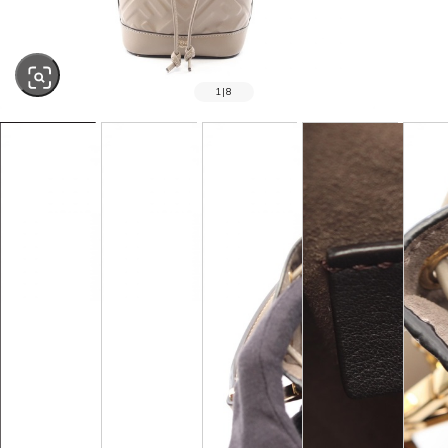
1
|
8
SOLD OUT