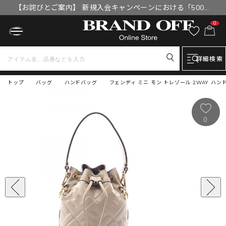
【お詫びとご案内】 新規入会キャンペーンにおける「500円
OFFクーポン」付与漏れと補填について
0
詳細検索
トップ
バッグ
ハンドバッグ
フェンディ ミニ モン トレゾール 2WAY ハンド
0