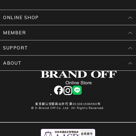
ONLINE SHOP
MEMBER
SUPPORT
ABOUT
facebook
instagram
LINE
東京都公安委員会許可 第301061906960号
© K-Brand Off Co.,Ltd. All Rights Reserved.