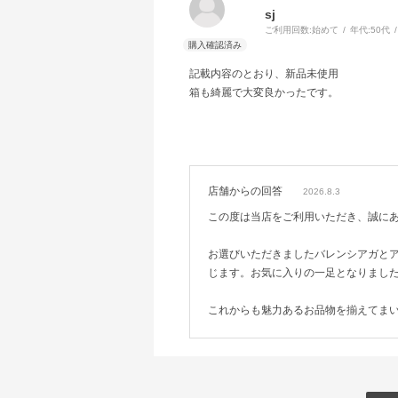
sj
ご利用回数:
始めて
年代:
50代
記載内容のとおり、新品未使用
箱も綺麗で大変良かったです。
店舗からの回答
2026.8.3
この度は当店をご利用いただき、誠に
お選びいただきましたバレンシアガと
じます。お気に入りの一足となりまし
これからも魅力あるお品物を揃えてま