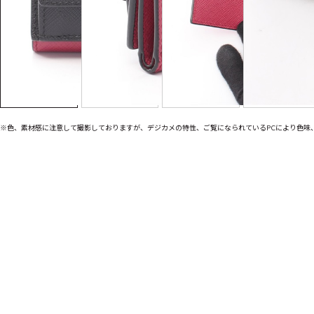
※色、素材感に注意して撮影しておりますが、デジカメの特性、ご覧になられているPCにより色味