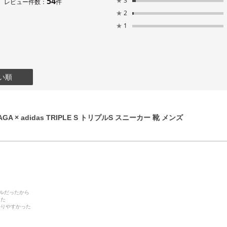
54
★
3
レビュー件数：
件
★
2
★
1
い順
GA × adidas TRIPLE S トリプルS スニーカー 靴 メンズ
デルだったから
った
かりやすかった