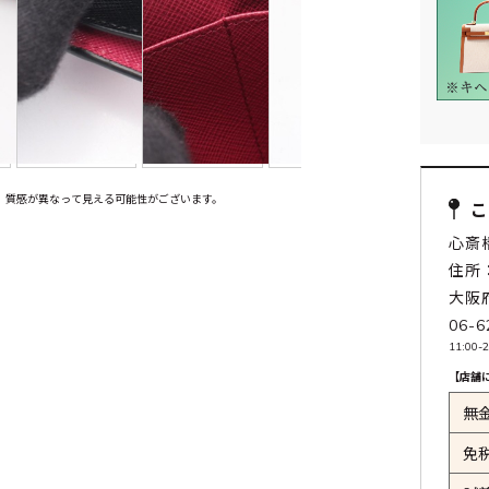
、質感が異なって見える可能性がございます。
心斎
住所：
大阪
06-6
11:00-2
【店舗
無
免