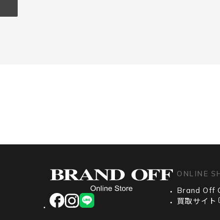
ONLINE S
Brand Off 
facebook
instagram
LINE
買取サイト