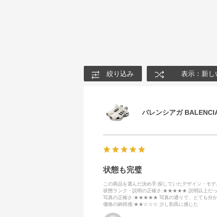
絞り込み
表示：新し
バレンシアガ BALENCIA
状態も完璧
この商品を選んだ決め手
:探していたデザイン・モ
状態ランク・説明の正確さ
:★★★★★ 説明以上だ
写真の正確さ
:★★★★★ 写真の通りで、とても分
価格の納得感
:★★☆☆☆ 少し割高に感じた