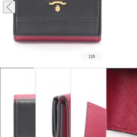
1
|
8
SOLD OUT