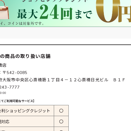
この商品の取り扱い店舗
橋店
〒542-0085
府大阪市中央区心斎橋筋１丁目４－１２心斎橋日光ビル Ｂ１Ｆ
243-7777
0:00
にてご利用可能なサービス】
金利ショッピングクレジット
〇
税対応
〇