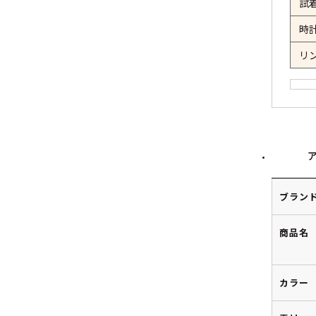
試
時
リ
ブラン
商品名
カラー