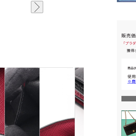
販売
「プラダ
獲得
商品
使用
※商