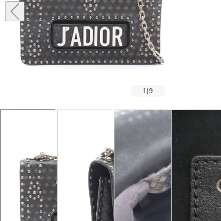
1
|
9
SOLD OUT