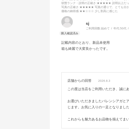
状態ランク・説明の正確さ
:★★★★★ 説明以上だ
写真の正確さ
:★★★★★ 写真の通りで、とても分
価格の納得感
:★★☆☆☆ 少し割高に感じた
sj
ご利用回数:
始めて
年代:
50代
記載内容のとおり、新品未使用
箱も綺麗で大変良かったです。
店舗からの回答
2026.8.3
この度は当店をご利用いただき、誠に
お選びいただきましたバレンシアガと
じます。お気に入りの一足となりまし
これからも魅力あるお品物を揃えてま