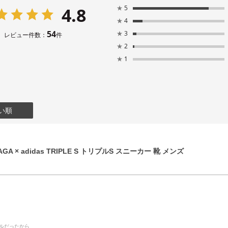
4.8
★
5
★
4
54
★
3
レビュー件数：
件
★
2
★
1
い順
GA × adidas TRIPLE S トリプルS スニーカー 靴 メンズ
デルだったから