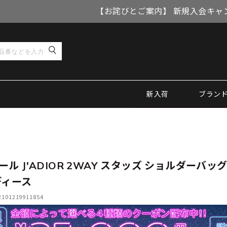
【お詫びとご案内】 新規入会キャ
新入荷
ブラン
ール J'ADIOR 2WAY スタッズ ショルダーバッグ
ディース
01219911854