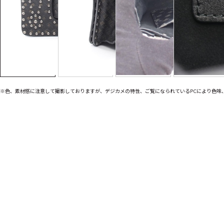
※色、素材感に注意して撮影しておりますが、デジカメの特性、ご覧になられているPCにより色味