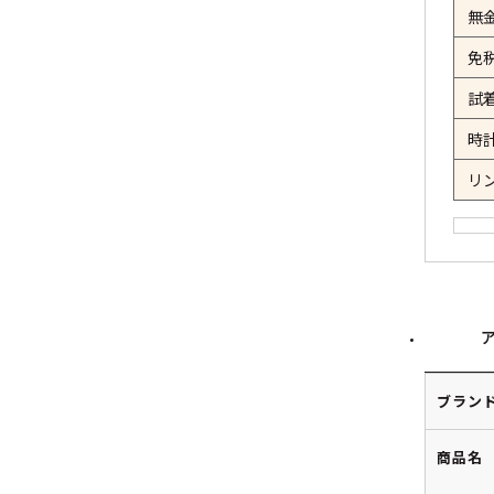
無
免
試
時
リ
ブラン
商品名