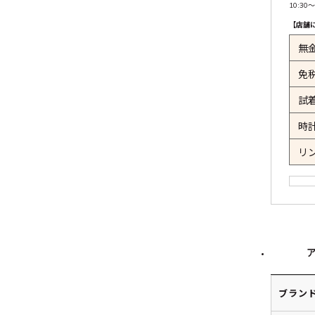
10:30〜
【店舗
無
免
試
時
リ
ブラン