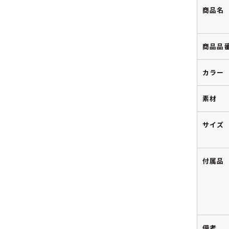
商品名
商品品
カラー
素材
サイズ
付属品
備考