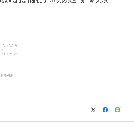
GA × adidas TRIPLE S トリプルS スニーカー 靴 メンズ
デルだったから
った
かりやすかった
性別:
男性