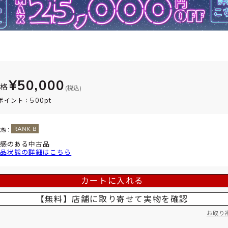
¥50,000
価格
(税込)
500pt
ポイント：
状態：
感のある中古品
品状態の詳細はこちら
カートに入れる
【無料】店舗に取り寄せて
実物を確認
お取り