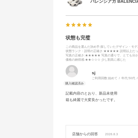
バレンシアガ BALENCIA
状態も完璧
この商品を選んだ決め手
:探していたデザイン・モ
状態ランク・説明の正確さ
:★★★★★ 説明以上だ
写真の正確さ
:★★★★★ 写真の通りで、とても分
価格の納得感
:★★☆☆☆ 少し割高に感じた
sj
ご利用回数:
始めて
年代:
50代
記載内容のとおり、新品未使用
箱も綺麗で大変良かったです。
店舗からの回答
2026.8.3