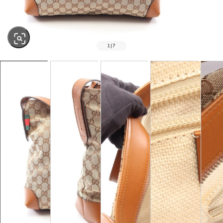
1
|
7
SOLD OUT