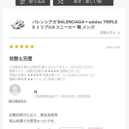
絞り込み
表示：新しい順
バレンシアガ BALENCIAGA × adidas TRIPLE
S トリプルS スニーカー 靴 メンズ
詳細を見る
2026.7.30
状態も完璧
この商品を選んだ決め手
:探していたデザイン・モデルだったから
状態ランク・説明の正確さ
:★★★★★ 説明以上だった
写真の正確さ
:★★★★★ 写真の通りで、とても分かりやすかった
価格の納得感
:★★☆☆☆ 少し割高に感じた
sj
ご利用回数:
始めて
年代:
50代
性別:
男性
記載内容のとおり、新品未使用
箱も綺麗で大変良かったです。