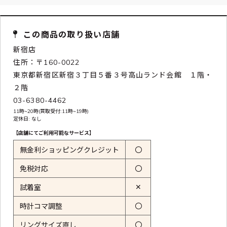
この商品の取り扱い店舗
新宿店
住所：〒160-0022
東京都新宿区新宿３丁目５番３号高山ランド会館 １階・
２階
03-6380-4462
11時~20時(買取受付:11時~19時)
定休日: なし
【店舗にてご利用可能なサービス】
無金利ショッピングクレジット
〇
免税対応
〇
✕
試着室
時計コマ調整
〇
リングサイズ直し
〇