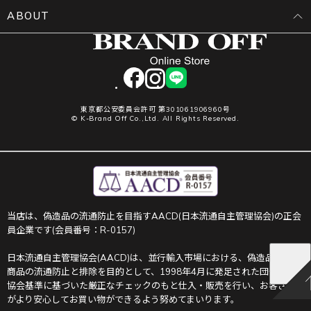
ABOUT
facebook
instagram
LINE
東京都公安委員会許可 第301061906960号
© K-Brand Off Co.,Ltd. All Rights Reserved.
当店は、偽造品の流通防止を目指すAACD(日本流通自主管理協会)の正会
員企業です(会員番号：R-0157)
日本流通自主管理協会(AACD)は、並行輸入市場における、偽造品や不正
商品の流通防止と排除を目的として、1998年4月に発足された団体です。
協会基準に基づいた厳正なチェックのもと仕入・販売を行い、お客さま
がより安心してお買い物ができるよう努めてまいります。