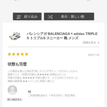
絞り込み
表示：新しい順
バレンシアガ BALENCIAGA × adidas TRIPLE
S トリプルS スニーカー 靴 メンズ
詳細を見る
2026.7.30
状態も完璧
この商品を選んだ決め手
:探していたデザイン・モデルだったから
状態ランク・説明の正確さ
:★★★★★ 説明以上だった
写真の正確さ
:★★★★★ 写真の通りで、とても分かりやすかった
価格の納得感
:★★☆☆☆ 少し割高に感じた
sj
ご利用回数:
始めて
年代:
50代
性別:
男性