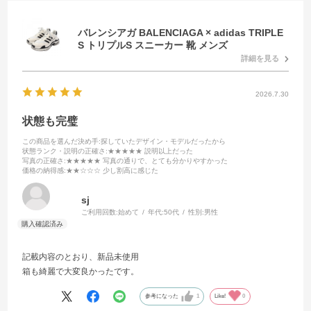
バレンシアガ BALENCIAGA × adidas TRIPLE
S トリプルS スニーカー 靴 メンズ
詳細を見る
2026.7.30
状態も完璧
この商品を選んだ決め手
:探していたデザイン・モデルだったから
状態ランク・説明の正確さ
:★★★★★ 説明以上だった
写真の正確さ
:★★★★★ 写真の通りで、とても分かりやすかった
価格の納得感
:★★☆☆☆ 少し割高に感じた
sj
ご利用回数:
始めて
年代:
50代
性別:
男性
記載内容のとおり、新品未使用
箱も綺麗で大変良かったです。
参考になった
1
Like!
0