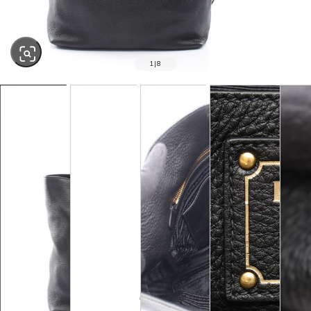
1
|
8
SOLD OUT