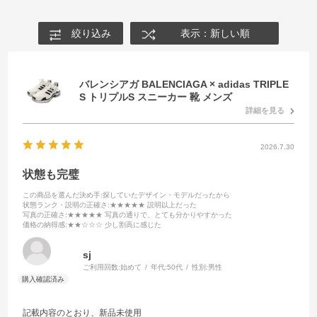
絞り込み
表示：新しい順
バレンシアガ BALENCIAGA × adidas TRIPLE
S トリプルS スニーカー 靴 メンズ
詳細を見る
2026.7.30
状態も完璧
この商品を選んだ決め手
:探していたデザイン・モデルだったから
状態ランク・説明の正確さ
:★★★★★ 説明以上だった
写真の正確さ
:★★★★★ 写真の通りで、とても分かりやすかった
価格の納得感
:★★☆☆☆ 少し割高に感じた
sj
ご利用回数:
始めて
年代:
50代
性別:
男性
記載内容のとおり、新品未使用