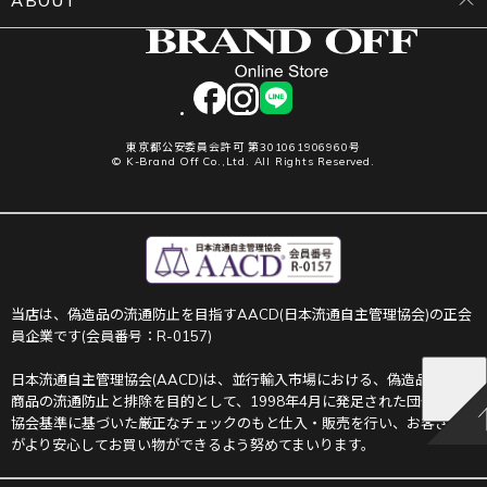
ABOUT
facebook
instagram
LINE
東京都公安委員会許可 第301061906960号
© K-Brand Off Co.,Ltd. All Rights Reserved.
当店は、偽造品の流通防止を目指すAACD(日本流通自主管理協会)の正会
員企業です(会員番号：R-0157)
日本流通自主管理協会(AACD)は、並行輸入市場における、偽造品や不正
商品の流通防止と排除を目的として、1998年4月に発足された団体です。
協会基準に基づいた厳正なチェックのもと仕入・販売を行い、お客さま
がより安心してお買い物ができるよう努めてまいります。