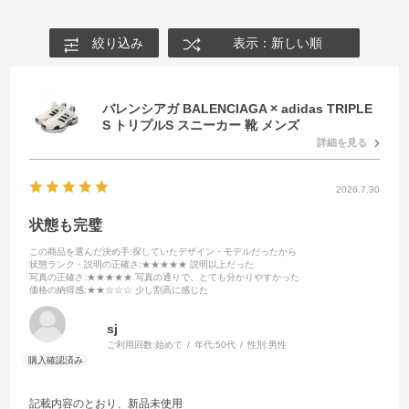
絞り込み
表示：新しい順
バレンシアガ BALENCIAGA × adidas TRIPLE
S トリプルS スニーカー 靴 メンズ
詳細を見る
2026.7.30
状態も完璧
この商品を選んだ決め手
:探していたデザイン・モデルだったから
状態ランク・説明の正確さ
:★★★★★ 説明以上だった
写真の正確さ
:★★★★★ 写真の通りで、とても分かりやすかった
価格の納得感
:★★☆☆☆ 少し割高に感じた
sj
ご利用回数:
始めて
年代:
50代
性別:
男性
記載内容のとおり、新品未使用