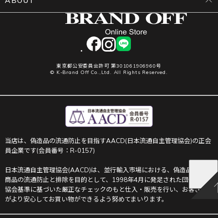
ABOUT
facebook
instagram
LINE
東京都公安委員会許可 第301061906960号
© K-Brand Off Co.,Ltd. All Rights Reserved.
当店は、偽造品の流通防止を目指すAACD(日本流通自主管理協会)の正会
員企業です(会員番号：R-0157)
日本流通自主管理協会(AACD)は、並行輸入市場における、偽造品や不正
商品の流通防止と排除を目的として、1998年4月に発足された団体です。
協会基準に基づいた厳正なチェックのもと仕入・販売を行い、お客さま
がより安心してお買い物ができるよう努めてまいります。