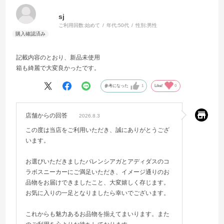
sj
ご利用回数:
始めて
年代:
50代
性別:
男性
記載内容のとおり、新品未使用
箱も綺麗で大変良かったです。
参考になった
1
Like!
0
店舗からの回答
2026.8.3
この度は当店をご利用いただき、誠にありがとうござ
います。
お選びいただきましたバレンシアガとアディダスのコ
ラボスニーカーにご満足いただき、イメージ通りのお
品物をお届けできましたこと、大変嬉しく存じます。
お気に入りの一足となりましたら幸いでございます。
これからも魅力あるお品物を揃えてまいります。また