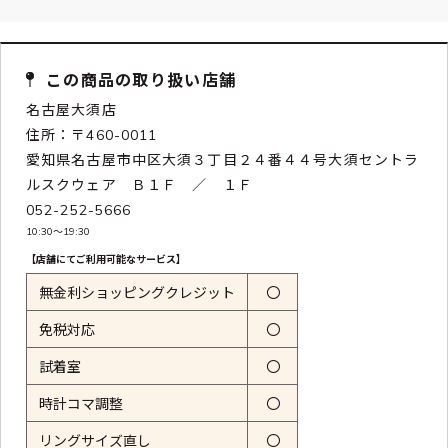
この商品の取り扱い店舗
名古屋大須店
住所：〒460-0011
愛知県名古屋市中区大須３丁目２４番４４号大須セントラ
ルスクウェア Ｂ１Ｆ ／ １Ｆ
052-252-5666
10:30〜19:30
【店舗にてご利用可能なサービス】
無金利ショッピングクレジット
〇
免税対応
〇
試着室
〇
時計コマ調整
〇
リングサイズ直し
〇