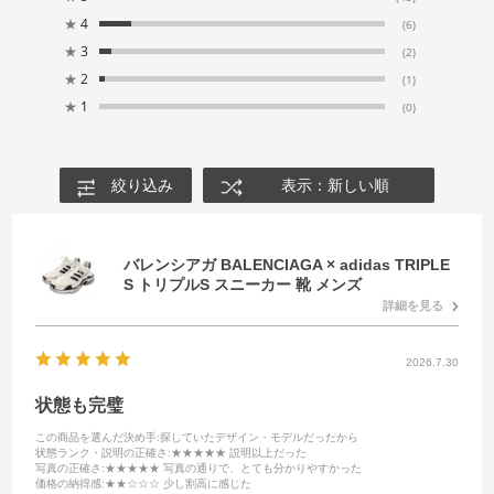
★
4
(6)
★
3
(2)
★
2
(1)
★
1
(0)
絞り込み
表示：新しい順
バレンシアガ BALENCIAGA × adidas TRIPLE
S トリプルS スニーカー 靴 メンズ
詳細を見る
2026.7.30
状態も完璧
この商品を選んだ決め手
:探していたデザイン・モデルだったから
状態ランク・説明の正確さ
:★★★★★ 説明以上だった
写真の正確さ
:★★★★★ 写真の通りで、とても分かりやすかった
価格の納得感
:★★☆☆☆ 少し割高に感じた