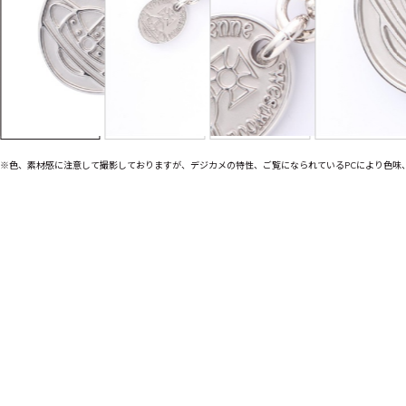
※色、素材感に注意して撮影しておりますが、デジカメの特性、ご覧になられているPCにより色味