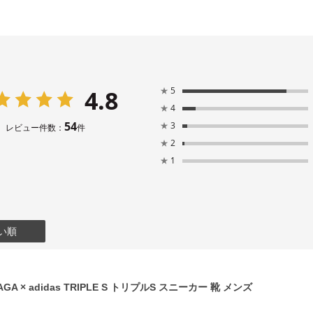
4.8
★
5
★
4
54
★
3
レビュー件数：
件
★
2
★
1
い順
GA × adidas TRIPLE S トリプルS スニーカー 靴 メンズ