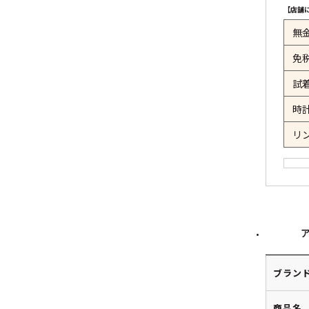
【店舗
無
免
試
時
リ
ブラン
商品名