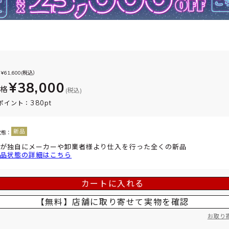
¥
61,600
(税込）
¥38,000
価格
(税込)
380pt
ポイント：
状態：
が独自にメーカーや卸業者様より仕入を行った全くの新品
品状態の詳細はこちら
カートに入れる
【無料】店舗に取り寄せて
実物を確認
お取り