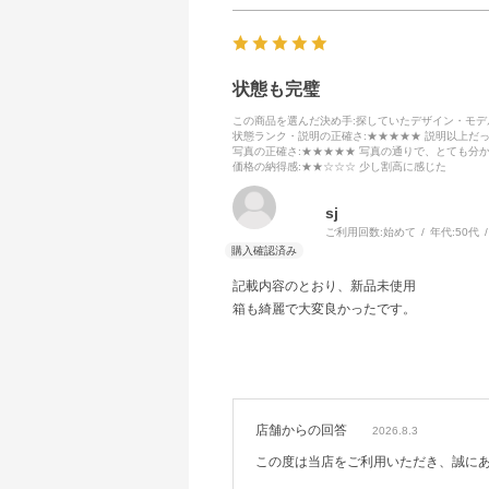
状態も完璧
この商品を選んだ決め手
:探していたデザイン・モ
状態ランク・説明の正確さ
:★★★★★ 説明以上だ
写真の正確さ
:★★★★★ 写真の通りで、とても分
価格の納得感
:★★☆☆☆ 少し割高に感じた
sj
ご利用回数:
始めて
年代:
50代
記載内容のとおり、新品未使用
箱も綺麗で大変良かったです。
店舗からの回答
2026.8.3
この度は当店をご利用いただき、誠に