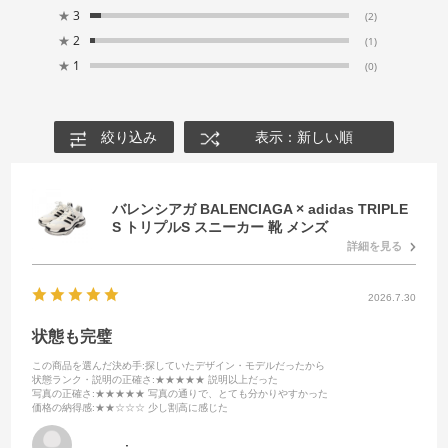
★
3
(2)
★
2
(1)
★
1
(0)
絞り込み
表示：新しい順
バレンシアガ BALENCIAGA × adidas TRIPLE
S トリプルS スニーカー 靴 メンズ
詳細を見る
2026.7.30
状態も完璧
この商品を選んだ決め手
:探していたデザイン・モデルだったから
状態ランク・説明の正確さ
:★★★★★ 説明以上だった
写真の正確さ
:★★★★★ 写真の通りで、とても分かりやすかった
価格の納得感
:★★☆☆☆ 少し割高に感じた