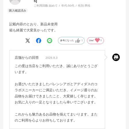
sj
ご利用回数:
始めて
年代:
50代
性別:
男性
記載内容のとおり、新品未使用
箱も綺麗で大変良かったです。
参考になった
1
Like!
0
店舗からの回答
2026.8.3
この度は当店をご利用いただき、誠にありがとうござ
います。
お選びいただきましたバレンシアガとアディダスのコ
ラボスニーカーにご満足いただき、イメージ通りのお
品物をお届けできましたこと、大変嬉しく存じます。
お気に入りの一足となりましたら幸いでございます。
これからも魅力あるお品物を揃えてまいります。また
のご利用を心よりお待ちしております。