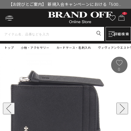
【お詫びとご案内】 新規入会キャンペーンにおける「500円
OFFクーポン」付与漏れと補填について
0
詳細検索
トップ
小物・アクセサリー
カードケース・名刺入れ
ヴィヴィアンウエストウッド
0