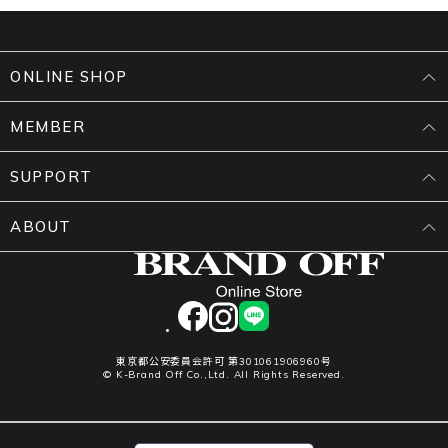
ONLINE SHOP
MEMBER
SUPPORT
ABOUT
facebook
instagram
LINE
東京都公安委員会許可 第301061906960号
© K-Brand Off Co.,Ltd. All Rights Reserved.