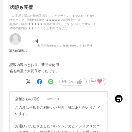
状態も完璧
この商品を選んだ決め手
:探していたデザイン・モデルだったから
状態ランク・説明の正確さ
:★★★★★ 説明以上だった
写真の正確さ
:★★★★★ 写真の通りで、とても分かりやすかった
価格の納得感
:★★☆☆☆ 少し割高に感じた
sj
ご利用回数:
始めて
年代:
50代
性別:
男性
記載内容のとおり、新品未使用
箱も綺麗で大変良かったです。
参考になった
1
Like!
0
店舗からの回答
2026.8.3
この度は当店をご利用いただき、誠にありがとうござ
います。
お選びいただきましたバレンシアガとアディダスのコ