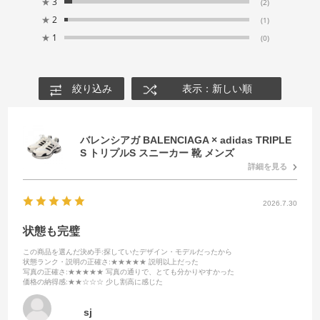
★
3
(2)
★
2
(1)
★
1
(0)
絞り込み
表示：新しい順
バレンシアガ BALENCIAGA × adidas TRIPLE
S トリプルS スニーカー 靴 メンズ
詳細を見る
2026.7.30
状態も完璧
この商品を選んだ決め手
:探していたデザイン・モデルだったから
状態ランク・説明の正確さ
:★★★★★ 説明以上だった
写真の正確さ
:★★★★★ 写真の通りで、とても分かりやすかった
価格の納得感
:★★☆☆☆ 少し割高に感じた
sj