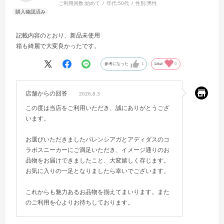
ご利用回数:
始めて
年代:
50代
性別:
男性
記載内容のとおり、新品未使用
箱も綺麗で大変良かったです。
参考になった
1
Like!
0
店舗からの回答
2026.8.3
この度は当店をご利用いただき、誠にありがとうござ
います。
お選びいただきましたバレンシアガとアディダスのコ
ラボスニーカーにご満足いただき、イメージ通りのお
品物をお届けできましたこと、大変嬉しく存じます。
お気に入りの一足となりましたら幸いでございます。
これからも魅力あるお品物を揃えてまいります。また
のご利用を心よりお待ちしております。