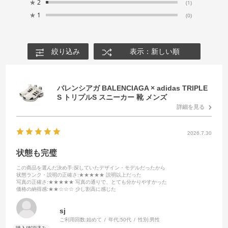
★
2
(1)
★
1
(0)
絞り込み
表示：新しい順
バレンシアガ BALENCIAGA × adidas TRIPLE
S トリプルS スニーカー 靴 メンズ
詳細を見る
2026.7.30
状態も完璧
この商品を選んだ決め手
:探していたデザイン・モデルだったから
状態ランク・説明の正確さ
:★★★★★ 説明以上だった
写真の正確さ
:★★★★★ 写真の通りで、とても分かりやすかった
価格の納得感
:★★☆☆☆ 少し割高に感じた
sj
ご利用回数:
始めて
年代:
50代
性別:
男性