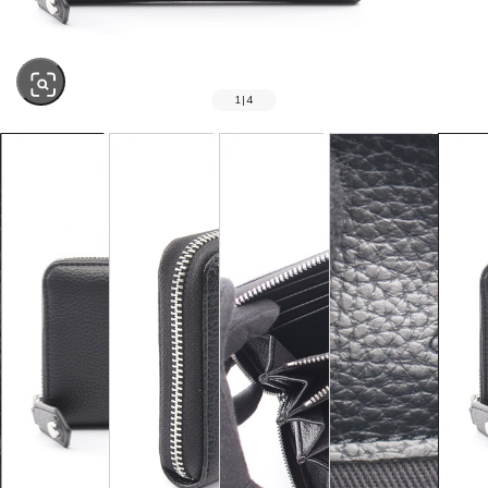
1
|
4
SOLD OUT