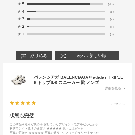
★
5
(45)
★
4
(6)
★
3
(2)
★
2
(1)
★
1
(0)
絞り込み
表示：新しい順
バレンシアガ BALENCIAGA × adidas TRIPLE
S トリプルS スニーカー 靴 メンズ
詳細を見る
2026.7.30
状態も完璧
この商品を選んだ決め手
:探していたデザイン・モデルだったから
状態ランク・説明の正確さ
:★★★★★ 説明以上だった
写真の正確さ
:★★★★★ 写真の通りで、とても分かりやすかった