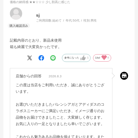
価格の納得感
:★★☆☆☆ 少し割高に感じた
sj
ご利用回数:
始めて
年代:
50代
性別:
男性
記載内容のとおり、新品未使用
箱も綺麗で大変良かったです。
参考になった
1
Like!
0
店舗からの回答
2026.8.3
この度は当店をご利用いただき、誠にありがとうござ
います。
お選びいただきましたバレンシアガとアディダスのコ
ラボスニーカーにご満足いただき、イメージ通りのお
品物をお届けできましたこと、大変嬉しく存じます。
お気に入りの一足となりましたら幸いでございます。
これからも魅力あるお品物を揃えてまいります。また