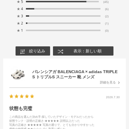
★
5
(45)
★
4
(6)
★
3
(2)
★
2
(1)
★
1
(0)
絞り込み
表示：新しい順
バレンシアガ BALENCIAGA × adidas TRIPLE
S トリプルS スニーカー 靴 メンズ
詳細を見る
2026.7.30
状態も完璧
この商品を選んだ決め手
:探していたデザイン・モデルだったから
状態ランク・説明の正確さ
:★★★★★ 説明以上だった
写真の正確さ
:★★★★★ 写真の通りで、とても分かりやすかった
価格の納得感
:★★☆☆☆ 少し割高に感じた