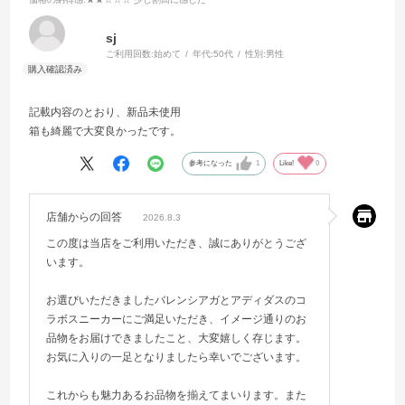
sj
ご利用回数:
始めて
年代:
50代
性別:
男性
記載内容のとおり、新品未使用
箱も綺麗で大変良かったです。
参考になった
1
Like!
0
店舗からの回答
2026.8.3
この度は当店をご利用いただき、誠にありがとうござ
います。
お選びいただきましたバレンシアガとアディダスのコ
ラボスニーカーにご満足いただき、イメージ通りのお
品物をお届けできましたこと、大変嬉しく存じます。
お気に入りの一足となりましたら幸いでございます。
これからも魅力あるお品物を揃えてまいります。また