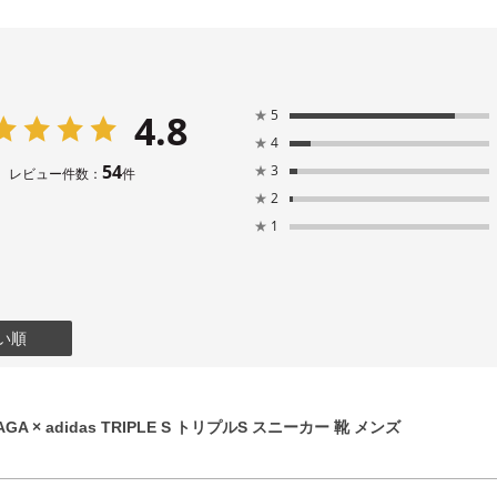
4.8
★
5
★
4
54
★
3
レビュー件数：
件
★
2
★
1
い順
GA × adidas TRIPLE S トリプルS スニーカー 靴 メンズ