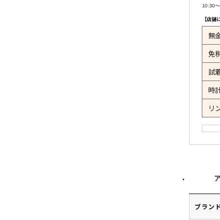
10:30〜
【店舗
無
免
試
時
リ
ブラン