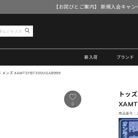
【お詫びとご案内】 新規入会キャン
新入荷
ブランド
ンズ XAMTSYB7300UGAB999
トッズ
XAMT
0
商品番号：21