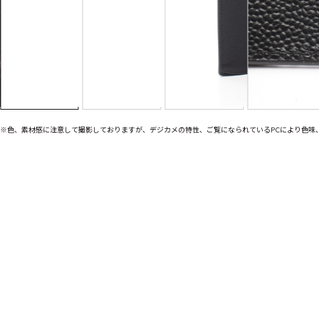
※色、素材感に注意して撮影しておりますが、デジカメの特性、ご覧になられているPCにより色味