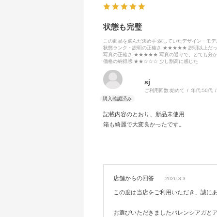
状態も完璧
この商品を選んだ決め手
:探していたデザイン・モ
状態ランク・説明の正確さ
:★★★★★ 説明以上だ
写真の正確さ
:★★★★★ 写真の通りで、とても分
価格の納得感
:★★☆☆☆ 少し割高に感じた
sj
ご利用回数:
始めて
年代:
50代
記載内容のとおり、新品未使用
箱も綺麗で大変良かったです。
店舗からの回答
2026.8.3
この度は当店をご利用いただき、誠に
お選びいただきましたバレンシアガと