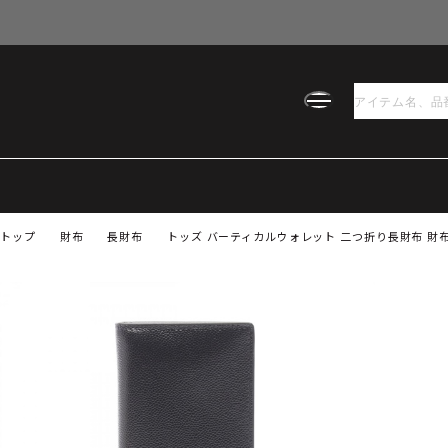
トップ
財布
長財布
トッズ バーティカルウォレット 二つ折り長財布 財布 メ