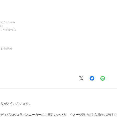
デルだったから
った
かりやすかった
性別:
男性
ありがとうございます。
アディダスのコラボスニーカーにご満足いただき、イメージ通りのお品物をお届けで