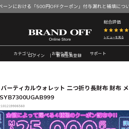
ペーンにおける「500円OFFクーポン」付与漏れと補填につ
総合評価
レビューを見る
カテゴリー
お取り寄せ
サポート
ログイン
新規会員登録
 バーティカルウォレット 二つ折り長財布 財布 
SYB7300UGAB999
01219906560