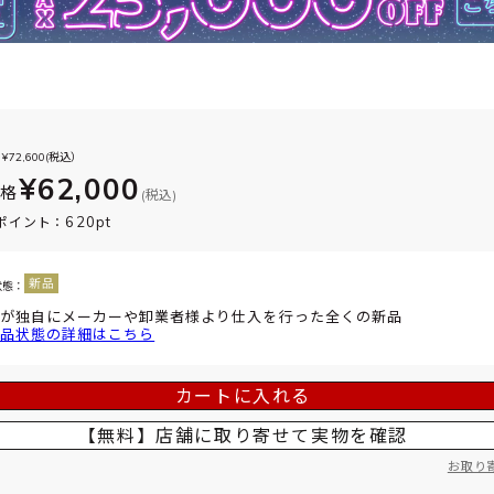
¥
72,600
(税込）
¥62,000
価格
(税込)
620pt
ポイント：
状態：
が独自にメーカーや卸業者様より仕入を行った全くの新品
品状態の詳細はこちら
カートに入れる
【無料】店舗に取り寄せて
実物を確認
お取り