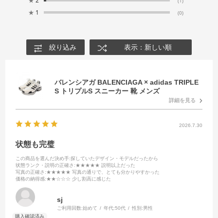
★
2
(1)
★
1
(0)
絞り込み
表示：新しい順
バレンシアガ BALENCIAGA × adidas TRIPLE
S トリプルS スニーカー 靴 メンズ
詳細を見る
2026.7.30
状態も完璧
この商品を選んだ決め手
:探していたデザイン・モデルだったから
状態ランク・説明の正確さ
:★★★★★ 説明以上だった
写真の正確さ
:★★★★★ 写真の通りで、とても分かりやすかった
価格の納得感
:★★☆☆☆ 少し割高に感じた
sj
ご利用回数:
始めて
年代:
50代
性別:
男性