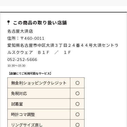
この商品の取り扱い店舗
名古屋大須店
住所：〒460-0011
愛知県名古屋市中区大須３丁目２４番４４号大須セントラ
ルスクウェア Ｂ１Ｆ ／ １Ｆ
052-252-5666
10:30〜19:30
【店舗にてご利用可能なサービス】
無金利ショッピングクレジット
〇
免税対応
〇
試着室
〇
時計コマ調整
〇
リングサイズ直し
〇