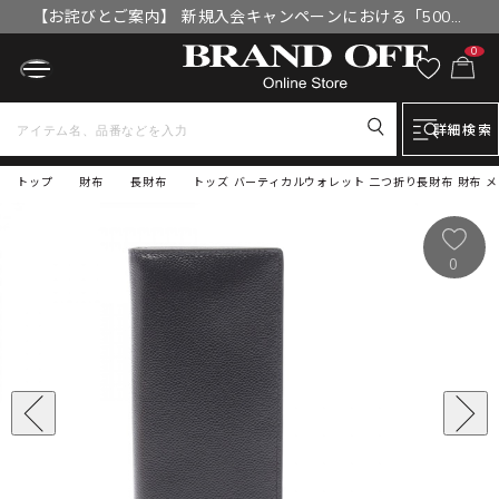
【お詫びとご案内】 新規入会キャンペーンにおける「500円
OFFクーポン」付与漏れと補填について
0
詳細検索
トップ
財布
長財布
トッズ バーティカルウォレット 二つ折り長財布 財布 メンズ
0