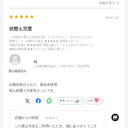
詳細を見る
2026.7.30
状態も完璧
この商品を選んだ決め手
:探していたデザイン・モデルだったから
状態ランク・説明の正確さ
:★★★★★ 説明以上だった
写真の正確さ
:★★★★★ 写真の通りで、とても分かりやすかった
価格の納得感
:★★☆☆☆ 少し割高に感じた
sj
ご利用回数:
始めて
年代:
50代
性別:
男性
記載内容のとおり、新品未使用
箱も綺麗で大変良かったです。
参考になった
1
Like!
0
店舗からの回答
2026.8.3
この度は当店をご利用いただき、誠にありがとうござ