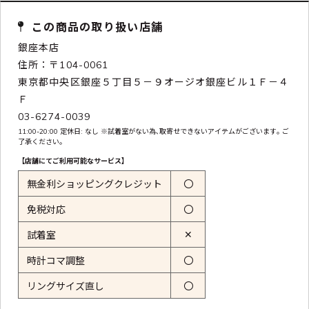
この商品の取り扱い店舗
銀座本店
住所：〒104-0061
東京都中央区銀座５丁目５－９オージオ銀座ビル１Ｆ－４
Ｆ
03-6274-0039
11:00-20:00 定休日: なし ※試着室がない為､取寄せできないアイテムがございます｡ ご
了承ください｡
【店舗にてご利用可能なサービス】
無金利ショッピングクレジット
〇
免税対応
〇
✕
試着室
時計コマ調整
〇
リングサイズ直し
〇