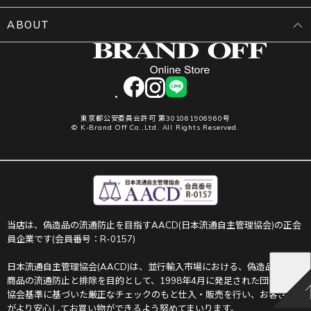
ABOUT
facebook
instagram
LINE
東京都公安委員会許可 第301061906960号
© K-Brand Off Co.,Ltd. All Rights Reserved.
当店は、偽造品の流通防止を目指すAACD(日本流通自主管理協会)の正会
員企業です(会員番号：R-0157)
日本流通自主管理協会(AACD)は、並行輸入市場における、偽造品や不正
商品の流通防止と排除を目的として、1998年4月に発足された団体です。
協会基準に基づいた厳正なチェックのもと仕入・販売を行い、お客さま
がより安心してお買い物ができるよう努めてまいります。