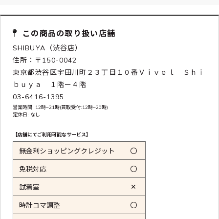
この商品の取り扱い店舗
SHIBUYA（渋谷店）
住所：〒150-0042
東京都渋谷区宇田川町２３丁目１０番Ｖｉｖｅｌ Ｓｈｉ
ｂｕｙａ １階ー４階
03-6416-1395
営業時間: 12時~21時(買取受付:12時~20時)
定休日: なし
【店舗にてご利用可能なサービス】
無金利ショッピングクレジット
〇
免税対応
〇
✕
試着室
時計コマ調整
〇