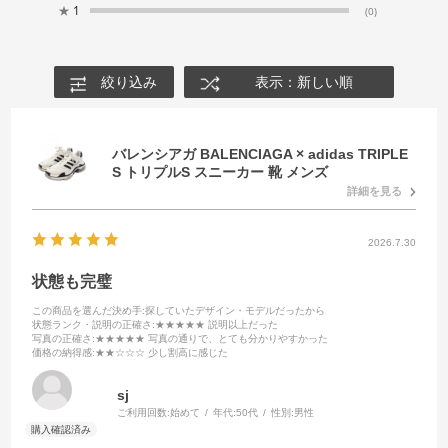
★
1
(0)
絞り込み
表示：新しい順
バレンシアガ BALENCIAGA × adidas TRIPLE
S トリプルS スニーカー 靴 メンズ
詳細を見る
2026.7.30
状態も完璧
この商品を選んだ決め手
:探していたデザイン・モデルだったから
状態ランク・説明の正確さ
:★★★★★ 説明以上だった
写真の正確さ
:★★★★★ 写真の通りで、とても分かりやすかった
価格の納得感
:★★☆☆☆ 少し割高に感じた
sj
ご利用回数:
始めて
年代:
50代
性別:
男性