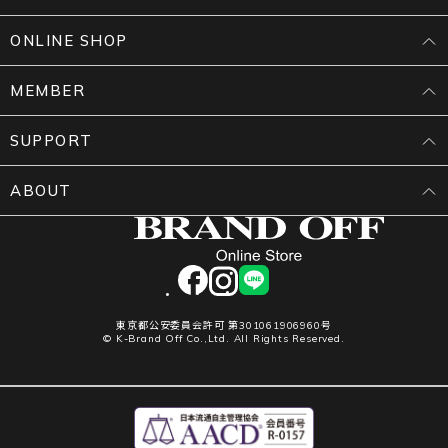
ONLINE SHOP
MEMBER
SUPPORT
ABOUT
facebook
instagram
LINE
東京都公安委員会許可 第301061906960号
© K-Brand Off Co.,Ltd. All Rights Reserved.