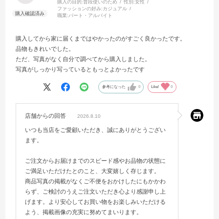
購入の目的:
普段使いのため
性別:
女性
ファッションの好み:
カジュアル
職業:
パート・アルバイト
購入してから家に届くまではやかったのがすごく良かったです。
品物もきれいでした。
ただ、写真がなく自分で調べてから購入しました。
写真がしっかり写っているともっとよかったです
参考になった
0
Like!
0
店舗からの回答
2026.8.10
いつも当店をご愛顧いただき、誠にありがとうござい
ます。
ご注文からお届けまでのスピード感やお品物の状態に
ご満足いただけたとのこと、大変嬉しく存じます。
商品写真の掲載がなくご不便をおかけしたにもかかわ
らず、ご検討のうえご注文いただき心より感謝申し上
げます。より安心してお買い物をお楽しみいただける
よう、掲載画像の充実に努めてまいります。