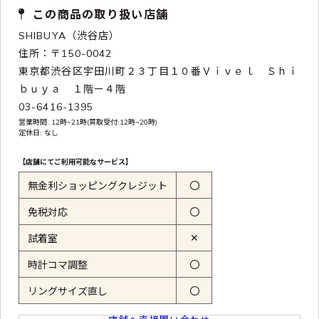
この商品の取り扱い店舗
SHIBUYA（渋谷店）
住所：〒150-0042
東京都渋谷区宇田川町２３丁目１０番Ｖｉｖｅｌ Ｓｈｉ
ｂｕｙａ １階ー４階
03-6416-1395
営業時間: 12時~21時(買取受付:12時~20時)
定休日: なし
【店舗にてご利用可能なサービス】
無金利ショッピングクレジット
〇
免税対応
〇
✕
試着室
時計コマ調整
〇
リングサイズ直し
〇