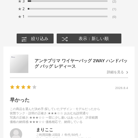
★
3
(2)
★
2
(1)
★
1
(0)
絞り込み
表示：新しい順
アンテプリマ ワイヤーバッグ 2WAY ハンドバッ
グ バッグ レディース
詳細を見る
2026.8.4
早かった
この商品を選んだ決め手
:探していたデザイン・モデルだったから
状態ランク・説明の正確さ
:★★★☆☆ おおむね説明通り
写真の正確さ
:★★★☆☆ 一部に少し違いはあったが、許容範囲
価格の納得感
:★★★☆☆ 価格相応で、納得している
まりここ
ご利用回数:
2回目
年代:
50代