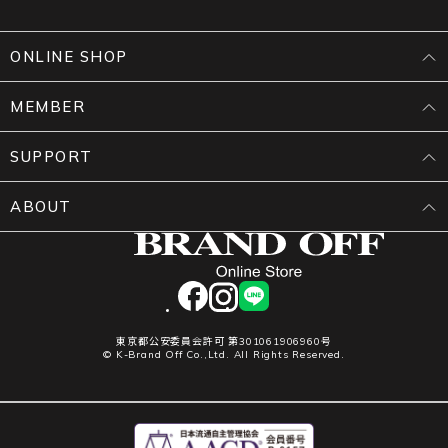
ONLINE SHOP
MEMBER
SUPPORT
ABOUT
facebook
instagram
LINE
東京都公安委員会許可 第301061906960号
© K-Brand Off Co.,Ltd. All Rights Reserved.