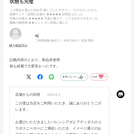
状態も完璧
この商品を選んだ決め手
:探していたデザイン・モデルだったから
状態ランク・説明の正確さ
:★★★★★ 説明以上だった
写真の正確さ
:★★★★★ 写真の通りで、とても分かりやすかった
価格の納得感
:★★☆☆☆ 少し割高に感じた
sj
ご利用回数:
始めて
年代:
50代
性別:
男性
記載内容のとおり、新品未使用
箱も綺麗で大変良かったです。
参考になった
1
Like!
0
店舗からの回答
2026.8.3
この度は当店をご利用いただき、誠にありがとうござ
います。
お選びいただきましたバレンシアガとアディダスのコ
ラボスニーカーにご満足いただき、イメージ通りのお