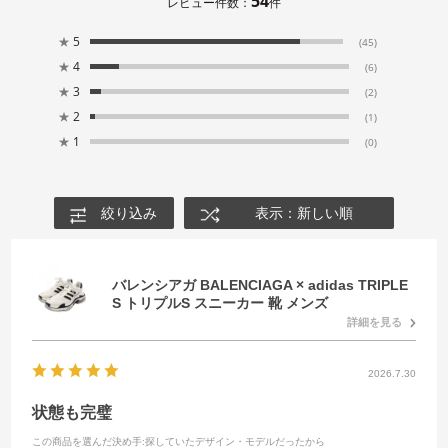
54
レビュー件数：
件
★
5
(45)
★
4
(6)
★
3
(2)
★
2
(1)
★
1
(0)
絞り込み
表示：新しい順
バレンシアガ BALENCIAGA × adidas TRIPLE
S トリプルS スニーカー 靴 メンズ
詳細を見る
2026.7.30
状態も完璧
この商品を選んだ決め手
:探していたデザイン・モデルだったから