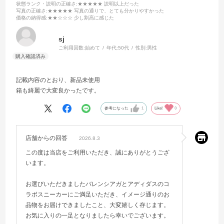
状態ランク・説明の正確さ
:★★★★★ 説明以上だった
写真の正確さ
:★★★★★ 写真の通りで、とても分かりやすかった
価格の納得感
:★★☆☆☆ 少し割高に感じた
sj
ご利用回数:
始めて
年代:
50代
性別:
男性
記載内容のとおり、新品未使用
箱も綺麗で大変良かったです。
参考になった
1
Like!
0
店舗からの回答
2026.8.3
この度は当店をご利用いただき、誠にありがとうござ
います。
お選びいただきましたバレンシアガとアディダスのコ
ラボスニーカーにご満足いただき、イメージ通りのお
品物をお届けできましたこと、大変嬉しく存じます。
お気に入りの一足となりましたら幸いでございます。