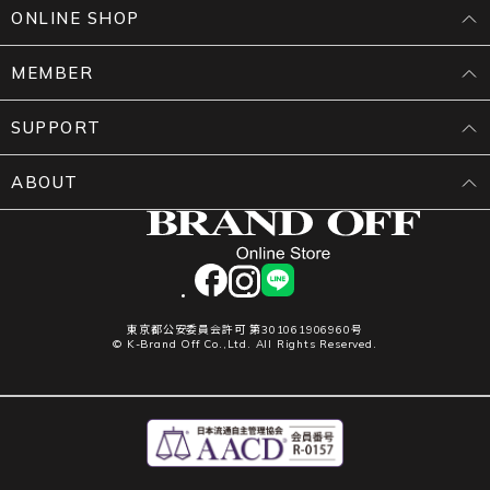
ONLINE SHOP
MEMBER
SUPPORT
ABOUT
facebook
instagram
LINE
東京都公安委員会許可 第301061906960号
© K-Brand Off Co.,Ltd. All Rights Reserved.