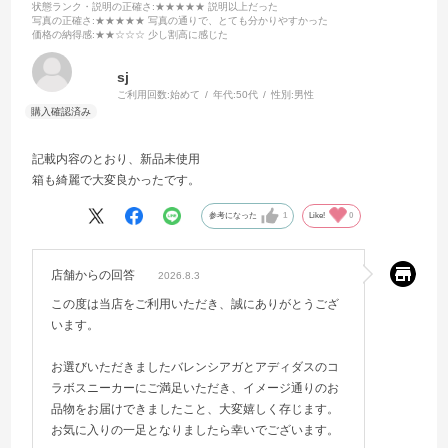
状態ランク・説明の正確さ
:★★★★★ 説明以上だった
写真の正確さ
:★★★★★ 写真の通りで、とても分かりやすかった
価格の納得感
:★★☆☆☆ 少し割高に感じた
sj
ご利用回数:
始めて
年代:
50代
性別:
男性
記載内容のとおり、新品未使用
箱も綺麗で大変良かったです。
参考になった
1
Like!
0
店舗からの回答
2026.8.3
この度は当店をご利用いただき、誠にありがとうござ
います。
お選びいただきましたバレンシアガとアディダスのコ
ラボスニーカーにご満足いただき、イメージ通りのお
品物をお届けできましたこと、大変嬉しく存じます。
お気に入りの一足となりましたら幸いでございます。