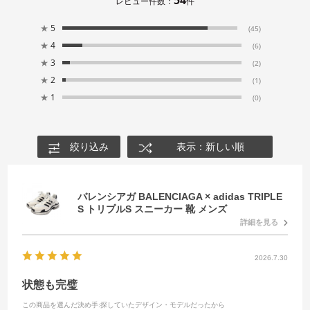
レビュー件数：
件
★
5
(45)
★
4
(6)
★
3
(2)
★
2
(1)
★
1
(0)
絞り込み
表示：新しい順
バレンシアガ BALENCIAGA × adidas TRIPLE
S トリプルS スニーカー 靴 メンズ
詳細を見る
2026.7.30
状態も完璧
この商品を選んだ決め手
:探していたデザイン・モデルだったから