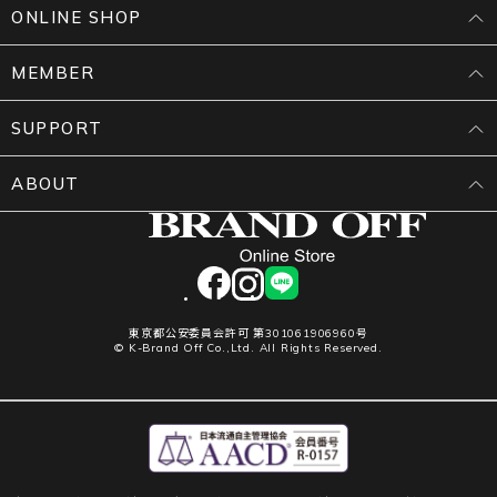
ONLINE SHOP
MEMBER
SUPPORT
ABOUT
facebook
instagram
LINE
東京都公安委員会許可 第301061906960号
© K-Brand Off Co.,Ltd. All Rights Reserved.