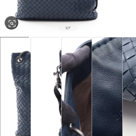
1
|
7
SOLD OUT