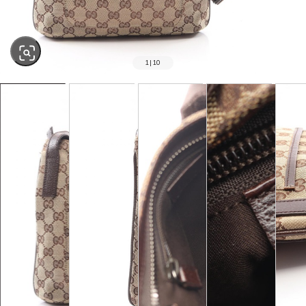
1
|
10
SOLD OUT