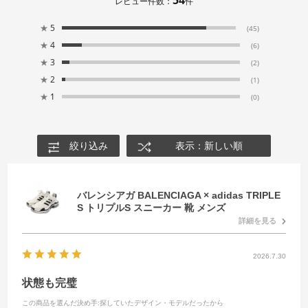
レビュー件数：
件
★
5
(45)
★
4
(6)
★
3
(2)
★
2
(1)
★
1
(0)
絞り込み
表示：新しい順
バレンシアガ BALENCIAGA × adidas TRIPLE
S トリプルS スニーカー 靴 メンズ
詳細を見る
2026.7.30
状態も完璧
この商品を選んだ決め手
:探していたデザイン・モデルだったから