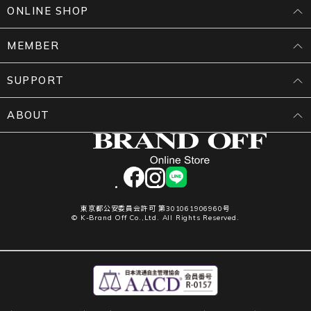
ONLINE SHOP
MEMBER
SUPPORT
ABOUT
facebook
instagram
LINE
東京都公安委員会許可 第301061906960号
© K-Brand Off Co.,Ltd. All Rights Reserved.