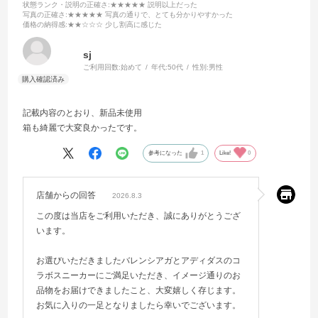
状態ランク・説明の正確さ
:★★★★★ 説明以上だった
写真の正確さ
:★★★★★ 写真の通りで、とても分かりやすかった
価格の納得感
:★★☆☆☆ 少し割高に感じた
sj
ご利用回数:
始めて
年代:
50代
性別:
男性
記載内容のとおり、新品未使用
箱も綺麗で大変良かったです。
参考になった
1
Like!
0
店舗からの回答
2026.8.3
この度は当店をご利用いただき、誠にありがとうござ
います。
お選びいただきましたバレンシアガとアディダスのコ
ラボスニーカーにご満足いただき、イメージ通りのお
品物をお届けできましたこと、大変嬉しく存じます。
お気に入りの一足となりましたら幸いでございます。