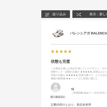
絞り込み
表示：新し
バレンシアガ BALENCIA
状態も完璧
この商品を選んだ決め手
:探していたデザイン・モ
状態ランク・説明の正確さ
:★★★★★ 説明以上だ
写真の正確さ
:★★★★★ 写真の通りで、とても分
価格の納得感
:★★☆☆☆ 少し割高に感じた
sj
ご利用回数:
始めて
年代:
50代
記載内容のとおり、新品未使用