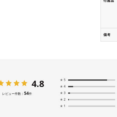
付属品
備考
4.8
★
5
★
4
54
★
3
レビュー件数：
件
★
2
★
1