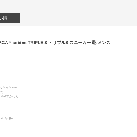
い順
GA × adidas TRIPLE S トリプルS スニーカー 靴 メンズ
デルだったから
った
かりやすかった
性別:
男性