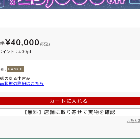
¥40,000
価格
(税込)
400pt
ポイント：
状態：
感のある中古品
品状態の詳細はこちら
カートに入れる
【無料】店舗に取り寄せて
実物を確認
お取り