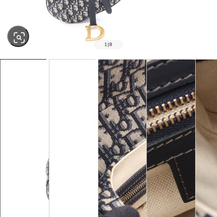
1
|
8
SOLD OUT