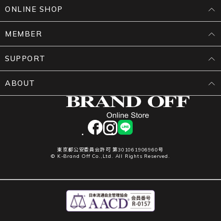
ONLINE SHOP
MEMBER
SUPPORT
ABOUT
facebook
instagram
LINE
東京都公安委員会許可 第301061906960号
© K-Brand Off Co.,Ltd. All Rights Reserved.