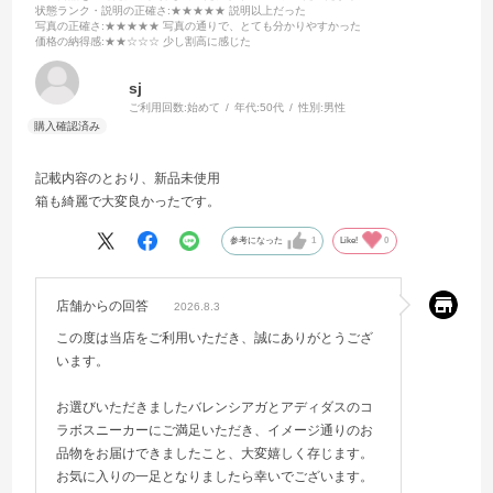
状態ランク・説明の正確さ
:★★★★★ 説明以上だった
写真の正確さ
:★★★★★ 写真の通りで、とても分かりやすかった
価格の納得感
:★★☆☆☆ 少し割高に感じた
sj
ご利用回数:
始めて
年代:
50代
性別:
男性
記載内容のとおり、新品未使用
箱も綺麗で大変良かったです。
参考になった
1
Like!
0
店舗からの回答
2026.8.3
この度は当店をご利用いただき、誠にありがとうござ
います。
お選びいただきましたバレンシアガとアディダスのコ
ラボスニーカーにご満足いただき、イメージ通りのお
品物をお届けできましたこと、大変嬉しく存じます。
お気に入りの一足となりましたら幸いでございます。