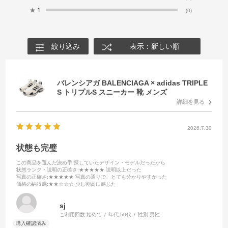
★
1
(0)
絞り込み
表示：新しい順
バレンシアガ BALENCIAGA × adidas TRIPLE
S トリプルS スニーカー 靴 メンズ
詳細を見る
2026.7.30
状態も完璧
この商品を選んだ決め手
:探していたデザイン・モデルだったから
状態ランク・説明の正確さ
:★★★★★ 説明以上だった
写真の正確さ
:★★★★★ 写真の通りで、とても分かりやすかった
価格の納得感
:★★☆☆☆ 少し割高に感じた
sj
ご利用回数:
始めて
年代:
50代
性別:
男性