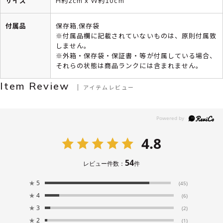
サイズ
H約2cm x W約10cm
付属品
保存箱,保存袋
※付属品欄に記載されていないものは、原則付属致
しません。
※外箱・保存袋・保証書・等が付属している場合、
それらの状態は商品ランクには含まれません。
Item Review
アイテムレビュー
4.8
54
レビュー件数：
件
★
5
(45)
★
4
(6)
★
3
(2)
★
2
(1)