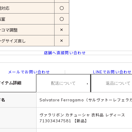
税対応
〇
着室
〇
✕
計コマ調整
✕
ングサイズ直し
店舗へ直接問い合わせ
メールでお問い合わせ
LINEでお問い合わせ
アイテム詳細
配送について
返品について
ド名
Salvatore Ferragamo（サルヴァトーレフェ
ヴァラリボン カチューシャ 衣料品 レディース
713034347581 【新品】