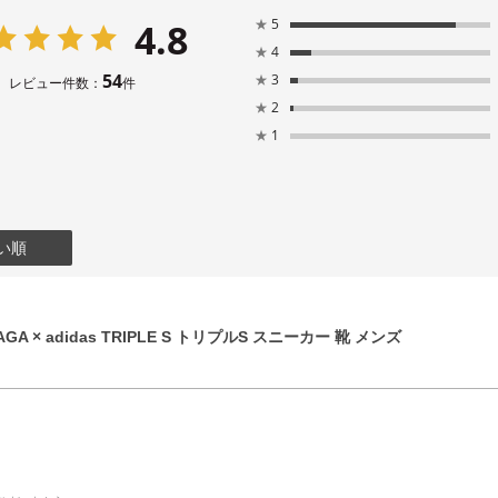
4.8
★
5
★
4
54
★
3
レビュー件数：
件
★
2
★
1
い順
GA × adidas TRIPLE S トリプルS スニーカー 靴 メンズ