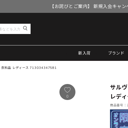
【お詫びとご案内】 新規入会キャン
新入荷
ブランド
品 レディース 713034347581
サルヴ
レディー
0
商品番号：21