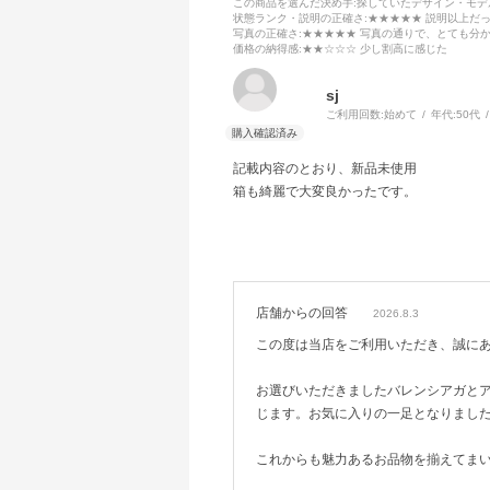
この商品を選んだ決め手
:探していたデザイン・モ
状態ランク・説明の正確さ
:★★★★★ 説明以上だ
写真の正確さ
:★★★★★ 写真の通りで、とても分
価格の納得感
:★★☆☆☆ 少し割高に感じた
sj
ご利用回数:
始めて
年代:
50代
記載内容のとおり、新品未使用
箱も綺麗で大変良かったです。
店舗からの回答
2026.8.3
この度は当店をご利用いただき、誠に
お選びいただきましたバレンシアガと
じます。お気に入りの一足となりまし
これからも魅力あるお品物を揃えてま