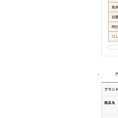
免
試
時
リ
ブラン
商品名