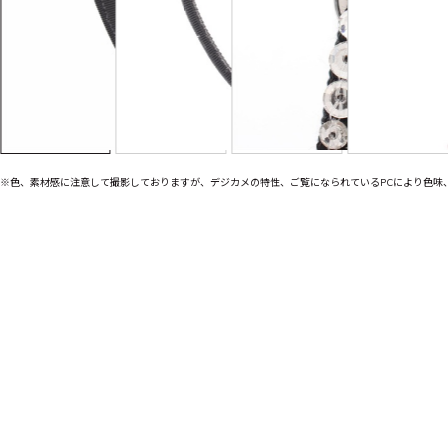
※色、素材感に注意して撮影しておりますが、デジカメの特性、ご覧になられているPCにより色味