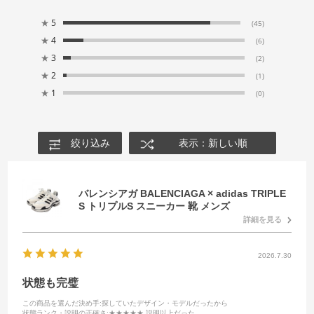
★
5
(45)
★
4
(6)
★
3
(2)
★
2
(1)
★
1
(0)
絞り込み
表示：新しい順
バレンシアガ BALENCIAGA × adidas TRIPLE
S トリプルS スニーカー 靴 メンズ
詳細を見る
2026.7.30
状態も完璧
この商品を選んだ決め手
:探していたデザイン・モデルだったから
状態ランク・説明の正確さ
:★★★★★ 説明以上だった