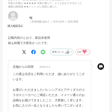
写真の正確さ
:★★★★★ 写真の通りで、とても分かりやすかった
価格の納得感
:★★☆☆☆ 少し割高に感じた
sj
ご利用回数:
始めて
年代:
50代
性別:
男性
記載内容のとおり、新品未使用
箱も綺麗で大変良かったです。
参考になった
1
Like!
0
店舗からの回答
2026.8.3
この度は当店をご利用いただき、誠にありがとうござ
います。
お選びいただきましたバレンシアガとアディダスのコ
ラボスニーカーにご満足いただき、イメージ通りのお
品物をお届けできましたこと、大変嬉しく存じます。
お気に入りの一足となりましたら幸いでございます。