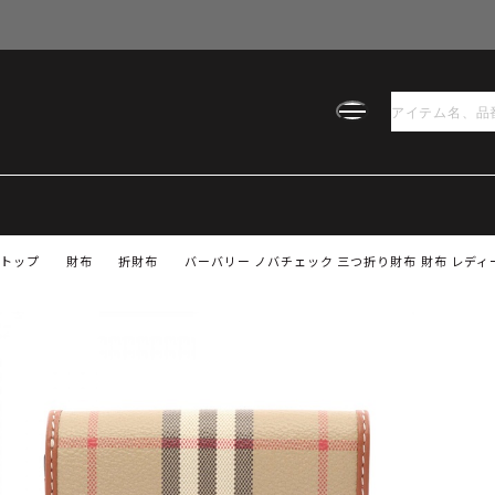
トップ
財布
折財布
バーバリー ノバチェック 三つ折り財布 財布 レディース