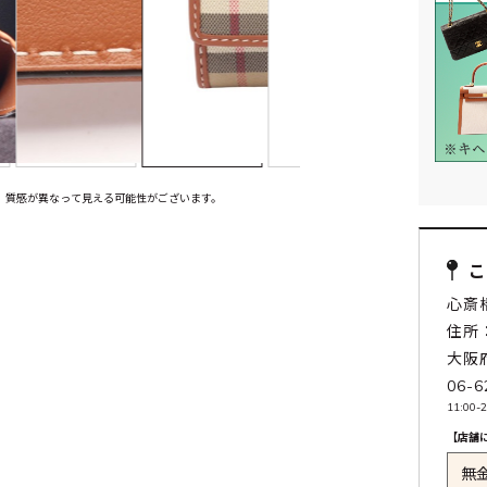
、質感が異なって見える可能性がございます。
心斎
住所：
大阪
06-6
11:00-2
【店舗
無