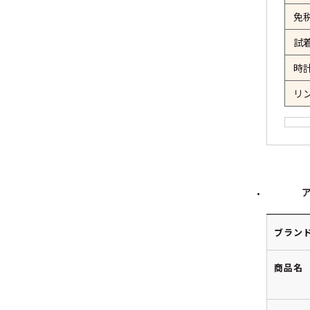
免
試
時
リ
ブラン
商品名