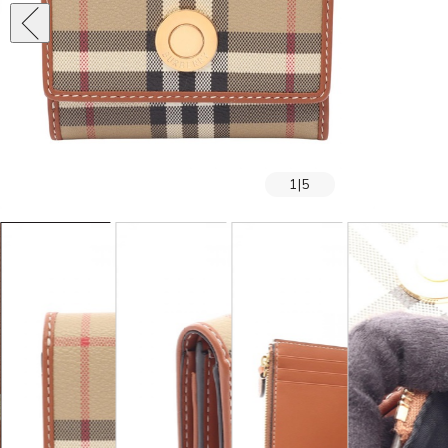
1
|
5
SOLD OUT