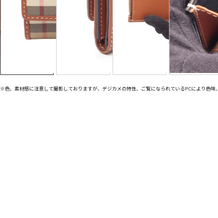
※色、素材感に注意して撮影しておりますが、デジカメの特性、ご覧になられているPCにより色味