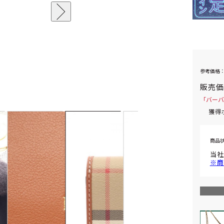
参考価格：
販売
「バーバ
獲得
商品
当社
※商