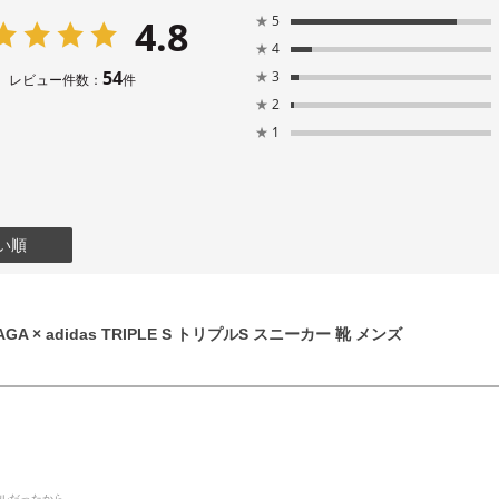
4.8
★
5
★
4
54
★
3
レビュー件数：
件
★
2
★
1
い順
GA × adidas TRIPLE S トリプルS スニーカー 靴 メンズ
デルだったから