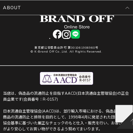
ABOUT
facebook
instagram
LINE
東京都公安委員会許可 第301061906960号
© K-Brand Off Co.,Ltd. All Rights Reserved.
当店は、偽造品の流通防止を目指すAACD(日本流通自主管理協会)の正会
員企業です(会員番号：R-0157)
日本流通自主管理協会(AACD)は、並行輸入市場における、偽造品や不正
商品の流通防止と排除を目的として、1998年4月に発足された団体です。
協会基準に基づいた厳正なチェックのもと仕入・販売を行い、お客さま
がより安心してお買い物ができるよう努めてまいります。