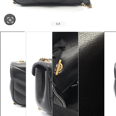
1
|
4
SOLD OUT