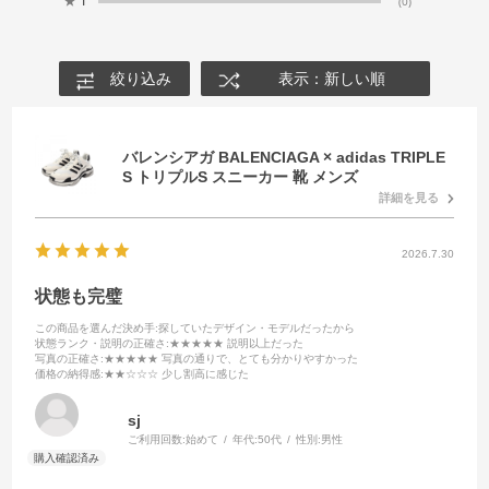
★
1
(0)
絞り込み
表示：新しい順
バレンシアガ BALENCIAGA × adidas TRIPLE
S トリプルS スニーカー 靴 メンズ
詳細を見る
2026.7.30
状態も完璧
この商品を選んだ決め手
:探していたデザイン・モデルだったから
状態ランク・説明の正確さ
:★★★★★ 説明以上だった
写真の正確さ
:★★★★★ 写真の通りで、とても分かりやすかった
価格の納得感
:★★☆☆☆ 少し割高に感じた
sj
ご利用回数:
始めて
年代:
50代
性別:
男性