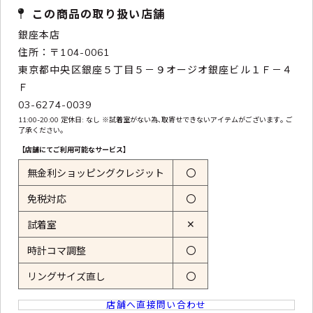
この商品の取り扱い店舗
銀座本店
住所：〒104-0061
東京都中央区銀座５丁目５－９オージオ銀座ビル１Ｆ－４
Ｆ
03-6274-0039
11:00-20:00 定休日: なし ※試着室がない為､取寄せできないアイテムがございます｡ ご
了承ください｡
【店舗にてご利用可能なサービス】
無金利ショッピングクレジット
〇
免税対応
〇
✕
試着室
時計コマ調整
〇
リングサイズ直し
〇
店舗へ直接問い合わせ