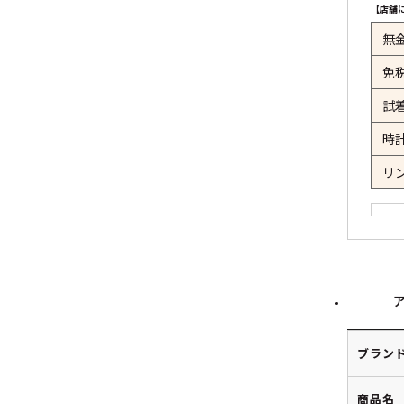
【店舗
無
免
試
時
リ
ブラン
商品名