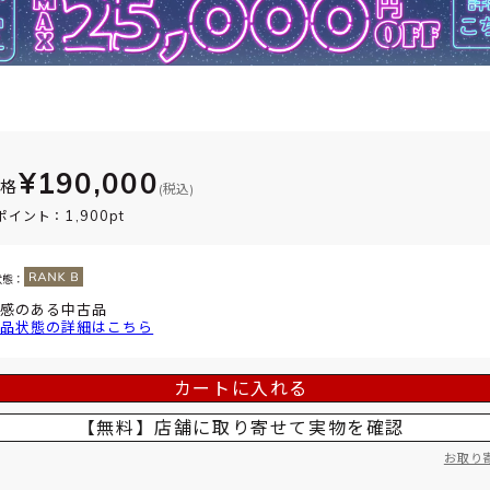
¥190,000
価格
(税込)
1,900pt
ポイント：
状態：
感のある中古品
品状態の詳細はこちら
カートに入れる
【無料】店舗に取り寄せて
実物を確認
お取り