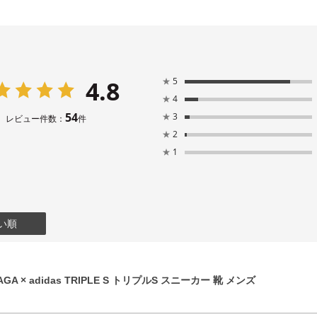
4.8
★
5
★
4
54
★
3
レビュー件数：
件
★
2
★
1
い順
GA × adidas TRIPLE S トリプルS スニーカー 靴 メンズ