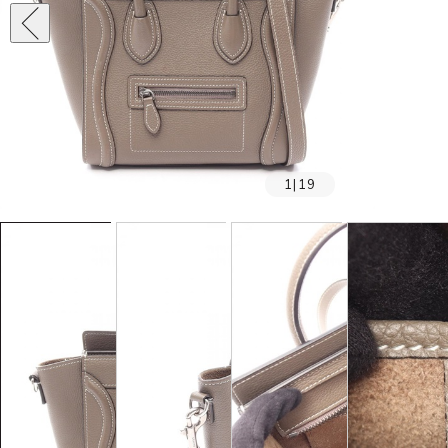
1
|
19