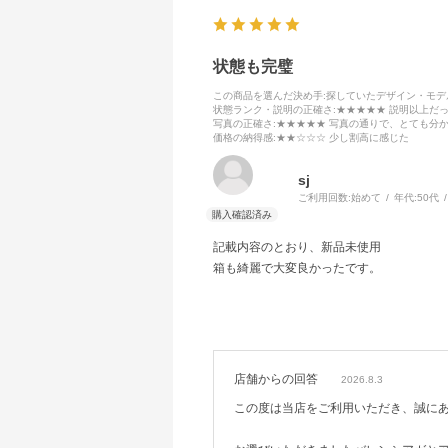
状態も完璧
この商品を選んだ決め手
:探していたデザイン・モ
状態ランク・説明の正確さ
:★★★★★ 説明以上だ
写真の正確さ
:★★★★★ 写真の通りで、とても分
価格の納得感
:★★☆☆☆ 少し割高に感じた
sj
ご利用回数:
始めて
年代:
50代
記載内容のとおり、新品未使用
箱も綺麗で大変良かったです。
店舗からの回答
2026.8.3
この度は当店をご利用いただき、誠に