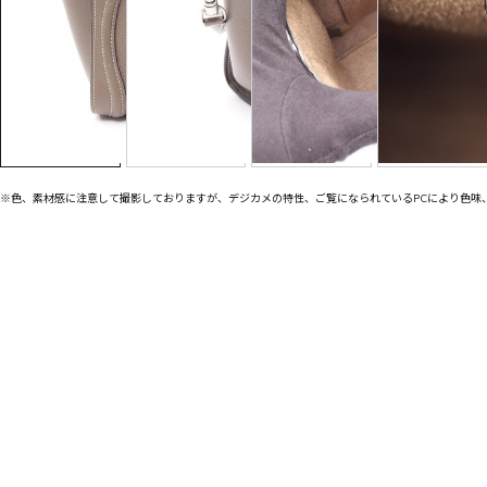
※色、素材感に注意して撮影しておりますが、デジカメの特性、ご覧になられているPCにより色味