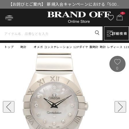
【お詫びとご案内】 新規入会キャンペーンにおける「500円
OFFクーポン」付与漏れと補填について
0
詳細検索
トップ
時計
オメガ コンステレーション 12Pダイヤ 腕時計 時計 レディース 123.10.
0