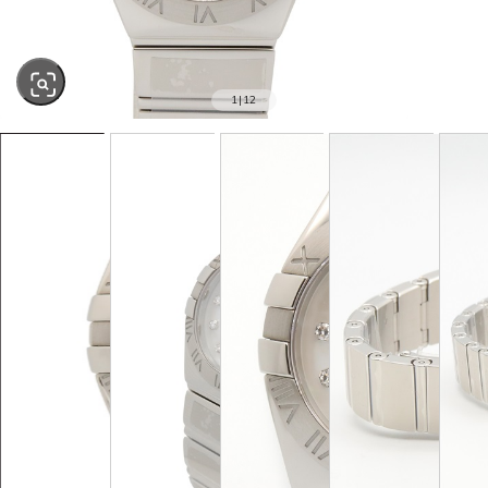
1
|
12
SOLD OUT