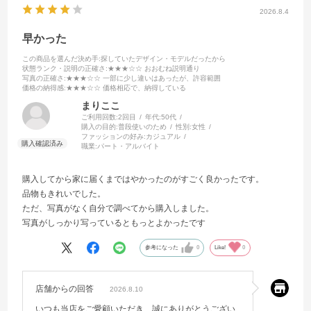
2026.8.4
早かった
この商品を選んだ決め手
:探していたデザイン・モデルだったから
状態ランク・説明の正確さ
:★★★☆☆ おおむね説明通り
写真の正確さ
:★★★☆☆ 一部に少し違いはあったが、許容範囲
価格の納得感
:★★★☆☆ 価格相応で、納得している
まりここ
ご利用回数:
2回目
年代:
50代
購入の目的:
普段使いのため
性別:
女性
ファッションの好み:
カジュアル
職業:
パート・アルバイト
購入してから家に届くまではやかったのがすごく良かったです。
品物もきれいでした。
ただ、写真がなく自分で調べてから購入しました。
写真がしっかり写っているともっとよかったです
参考になった
0
Like!
0
店舗からの回答
2026.8.10
いつも当店をご愛顧いただき、誠にありがとうござい