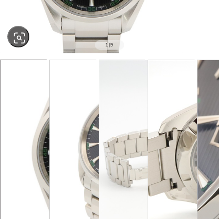
1
|
9
SOLD OUT