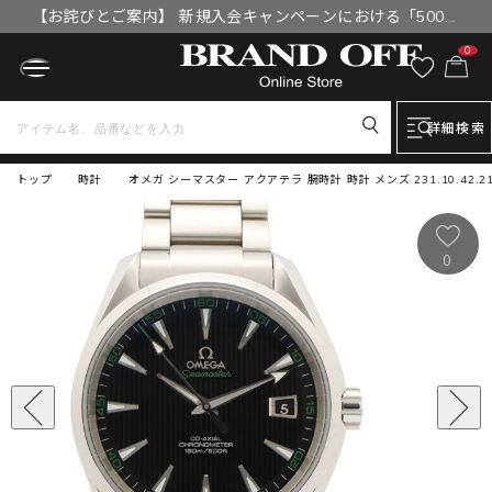
【お詫びとご案内】 新規入会キャンペーンにおける「500円
OFFクーポン」付与漏れと補填について
0
詳細検索
トップ
時計
オメガ シーマスター アクアテラ 腕時計 時計 メンズ 231.10.42.21.
0