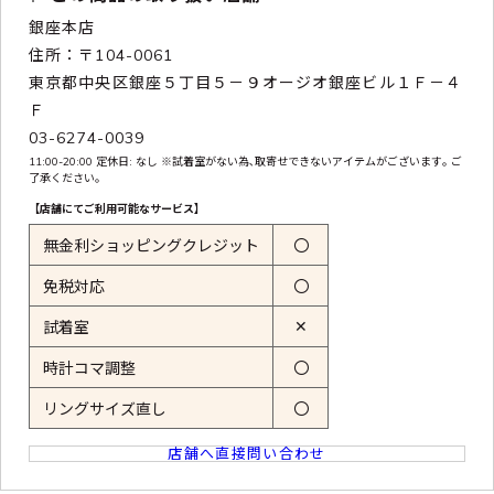
銀座本店
住所：〒104-0061
東京都中央区銀座５丁目５－９オージオ銀座ビル１Ｆ－４
Ｆ
03-6274-0039
11:00-20:00 定休日: なし ※試着室がない為､取寄せできないアイテムがございます｡ ご
了承ください｡
【店舗にてご利用可能なサービス】
無金利ショッピングクレジット
〇
免税対応
〇
✕
試着室
時計コマ調整
〇
リングサイズ直し
〇
店舗へ直接問い合わせ