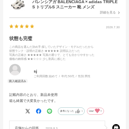
バレンシアガ BALENCIAGA × adidas TRIPLE
S トリプルS スニーカー 靴 メンズ
詳細を見る
2026.7.30
状態も完璧
この商品を選んだ決め手
:探していたデザイン・モデルだったから
状態ランク・説明の正確さ
:★★★★★ 説明以上だった
写真の正確さ
:★★★★★ 写真の通りで、とても分かりやすかった
価格の納得感
:★★☆☆☆ 少し割高に感じた
sj
ご利用回数:
始めて
年代:
50代
性別:
男性
記載内容のとおり、新品未使用
箱も綺麗で大変良かったです。
参考になった
1
Like!
0
店舗からの回答
2026.8.3