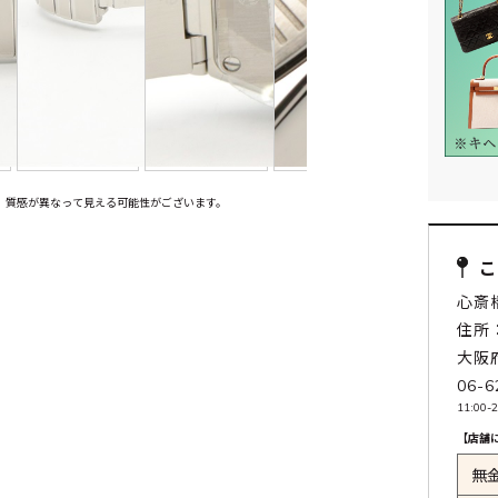
、質感が異なって見える可能性がございます。
心斎
住所：
大阪
06-6
11:00-2
【店舗
無