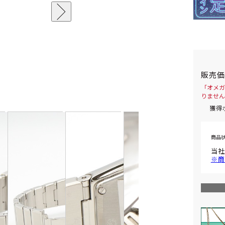
販売
「オメガ 
りません
獲得
商品
当社
※商