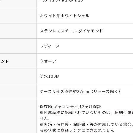
番
123.10.27.60.55.002
ホワイト系ホワイトシェル
ステンレススチール ダイヤモンド
レディース
メント
クオーツ
防水100M
ケースサイズ直径約27mm（リューズ除く）
保存箱,ギャランティ,12ヶ月保証
※付属品欄に記載されていないものは、原則付属
せん。
※外箱・保存袋・保証書・等が付属している場合
らの状態は商品ランクには含まれません。