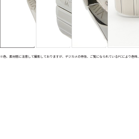
※色、素材感に注意して撮影しておりますが、デジカメの特性、ご覧になられているPCにより色味