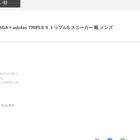
い順
GA × adidas TRIPLE S トリプルS スニーカー 靴 メンズ
デルだったから
った
かりやすかった
性別:
男性