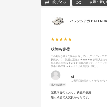
絞り込み
表示：新し
バレンシアガ BALENCIA
状態も完璧
この商品を選んだ決め手
:探していたデザイン・モ
状態ランク・説明の正確さ
:★★★★★ 説明以上だ
写真の正確さ
:★★★★★ 写真の通りで、とても分
価格の納得感
:★★☆☆☆ 少し割高に感じた
sj
ご利用回数:
始めて
年代:
50代
記載内容のとおり、新品未使用
箱も綺麗で大変良かったです。