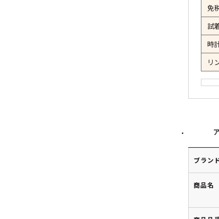
免
試
時
リ
ブラン
商品名