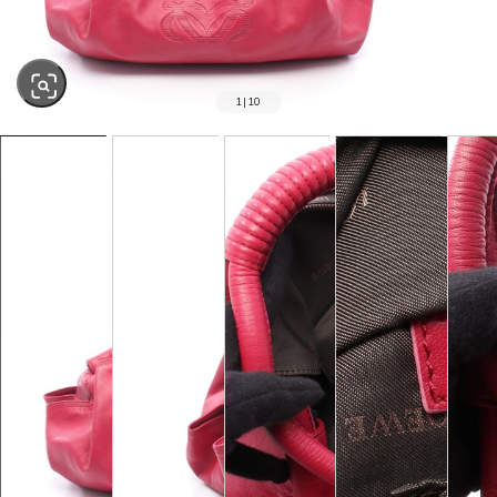
1
|
10
SOLD OUT