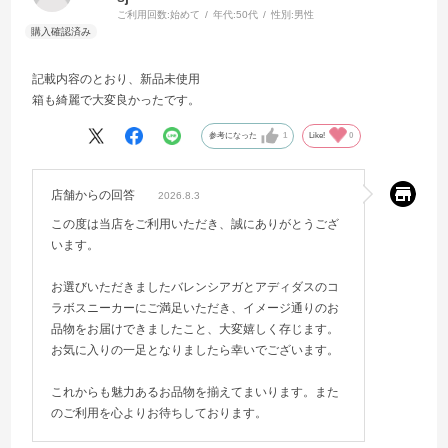
ご利用回数:
始めて
年代:
50代
性別:
男性
記載内容のとおり、新品未使用
箱も綺麗で大変良かったです。
参考になった
1
Like!
0
店舗からの回答
2026.8.3
この度は当店をご利用いただき、誠にありがとうござ
います。
お選びいただきましたバレンシアガとアディダスのコ
ラボスニーカーにご満足いただき、イメージ通りのお
品物をお届けできましたこと、大変嬉しく存じます。
お気に入りの一足となりましたら幸いでございます。
これからも魅力あるお品物を揃えてまいります。また
のご利用を心よりお待ちしております。