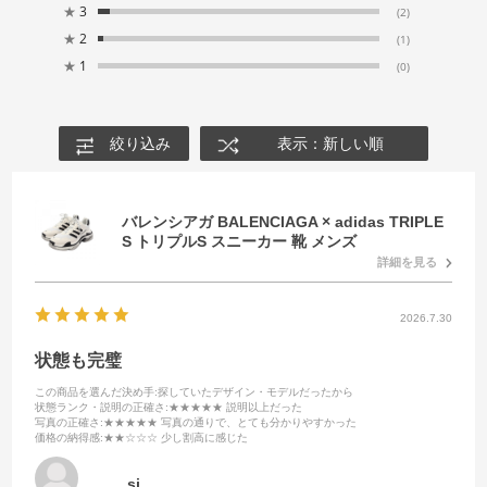
★
3
(2)
★
2
(1)
★
1
(0)
絞り込み
表示：新しい順
バレンシアガ BALENCIAGA × adidas TRIPLE
S トリプルS スニーカー 靴 メンズ
詳細を見る
2026.7.30
状態も完璧
この商品を選んだ決め手
:探していたデザイン・モデルだったから
状態ランク・説明の正確さ
:★★★★★ 説明以上だった
写真の正確さ
:★★★★★ 写真の通りで、とても分かりやすかった
価格の納得感
:★★☆☆☆ 少し割高に感じた
sj