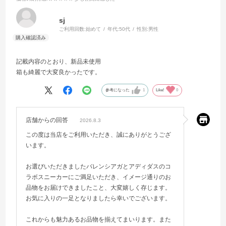
sj
ご利用回数:
始めて
年代:
50代
性別:
男性
記載内容のとおり、新品未使用
箱も綺麗で大変良かったです。
参考になった
1
Like!
0
店舗からの回答
2026.8.3
この度は当店をご利用いただき、誠にありがとうござ
います。
お選びいただきましたバレンシアガとアディダスのコ
ラボスニーカーにご満足いただき、イメージ通りのお
品物をお届けできましたこと、大変嬉しく存じます。
お気に入りの一足となりましたら幸いでございます。
これからも魅力あるお品物を揃えてまいります。また