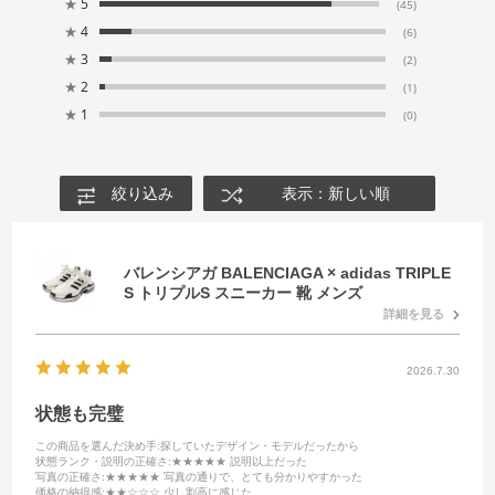
★
5
(45)
★
4
(6)
★
3
(2)
★
2
(1)
★
1
(0)
絞り込み
表示：新しい順
バレンシアガ BALENCIAGA × adidas TRIPLE
S トリプルS スニーカー 靴 メンズ
詳細を見る
2026.7.30
状態も完璧
この商品を選んだ決め手
:探していたデザイン・モデルだったから
状態ランク・説明の正確さ
:★★★★★ 説明以上だった
写真の正確さ
:★★★★★ 写真の通りで、とても分かりやすかった
価格の納得感
:★★☆☆☆ 少し割高に感じた