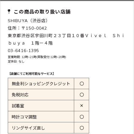
この商品の取り扱い店舗
SHIBUYA（渋谷店）
住所：〒150-0042
東京都渋谷区宇田川町２３丁目１０番Ｖｉｖｅｌ Ｓｈｉ
ｂｕｙａ １階ー４階
03-6416-1395
営業時間: 12時~21時(買取受付:12時~20時)
定休日: なし
【店舗にてご利用可能なサービス】
無金利ショッピングクレジット
〇
免税対応
〇
✕
試着室
時計コマ調整
〇
リングサイズ直し
〇